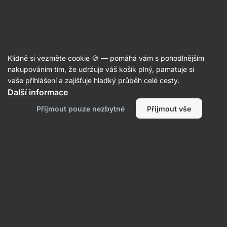
Aktin
Recepty s nudlemi
Klidně si vezměte cookie 🍪 — pomáhá vám s pohodlnějším
nakupováním tím, že udržuje váš košík plný, pamatuje si
Filtrovat
Řazení
:
Nejnovější
1
vaše přihlášení a zajišťuje hladký průběh celé cesty.
Další informace
Peanut
Přijmout pouze nezbytné
Přijmout vše
Butter
Chilli
Noodles