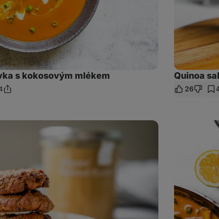
évka s kokosovým mlékem
Quinoa sal
4
26
Sdílet
mentáře
odkaz
Coconut
Lime
Tofu
s
rýží