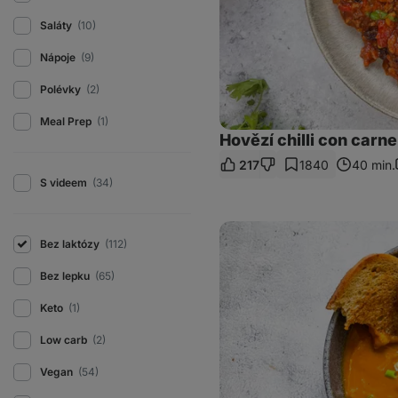
Saláty
(10)
Nápoje
(9)
Polévky
(2)
Meal Prep
(1)
Hovězí chilli con carne
217
1840
40 min.
S videem
(34)
Hustá
zeleninová
Bez laktózy
(112)
polévka
s
Bez lepku
(65)
kokosovým
mlékem
Keto
(1)
Low carb
(2)
Vegan
(54)