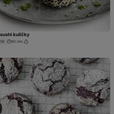
sushi kuličky
458
60 min.
Sdílet
odkaz