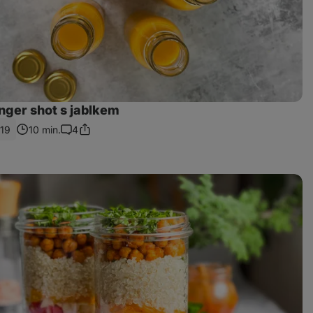
nger shot s jablkem
19
10 min.
4
Sdílet
Komentáře
odkaz