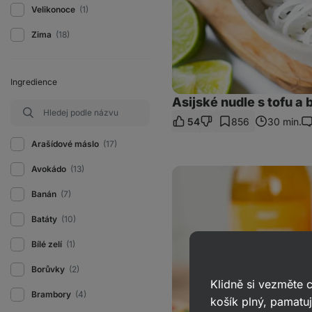
Velikonoce
(1)
Zima
(18)
Ingredience
Asijské nudle s tofu a 
54
856
30 min.
Ko
Arašídové máslo
(17)
Avokádo
(13)
Bloody
Orange
Focus
Banán
(7)
Batáty
(10)
Bílé zelí
(1)
Borůvky
(2)
Klidně si vezměte
Brambory
(4)
košík plný, pamatuj