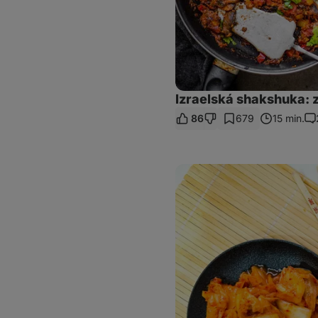
Izraelská shakshuka: z
86
679
15 min.
Ko
Domácí
kimchi