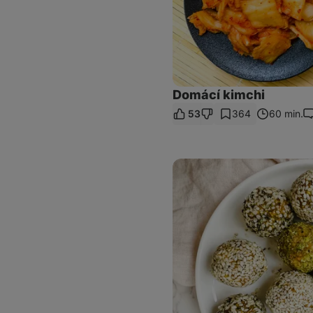
Domácí kimchi
53
364
60 min.
K
Pistáciové
energy
balls
z
dýňového
pyré