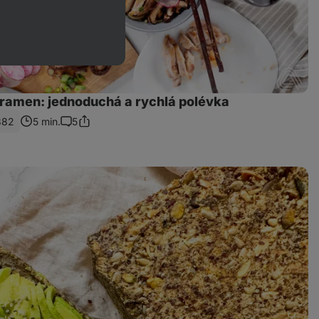
ramen: jednoduchá a rychlá polévka
882
5 min.
5
Sdílet
Komentáře
odkaz