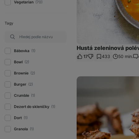
Vegetarian
(70)
Tagy
Hustá zeleninová pol
Bábovka
(1)
17
433
50 min.
Ko
Bowl
(2)
Brownie
(2)
Sušenky
àla
Burger
(2)
banánový
chlebíček
Crumble
(1)
Dezert do skleničky
(1)
Dort
(1)
Granola
(1)