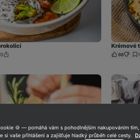
brokolicí
Krémové t
3
98
Sdílet
mentáře
odkaz
Japonský
ramen:
jednoduchá
a
rychlá
polévka
 cookie 🍪 — pomáhá vám s pohodlnějším nakupováním tím, 
e si vaše přihlášení a zajišťuje hladký průběh celé cesty.
Da