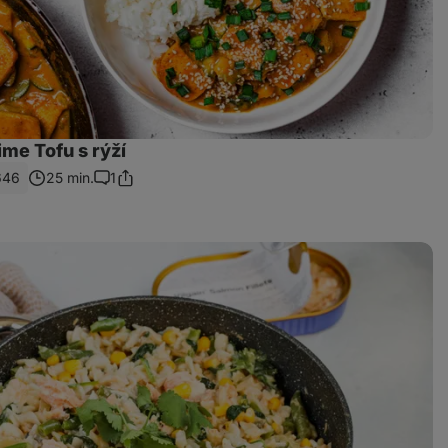
me Tofu s rýží
646
25 min.
1
Sdílet
Komentáře
odkaz