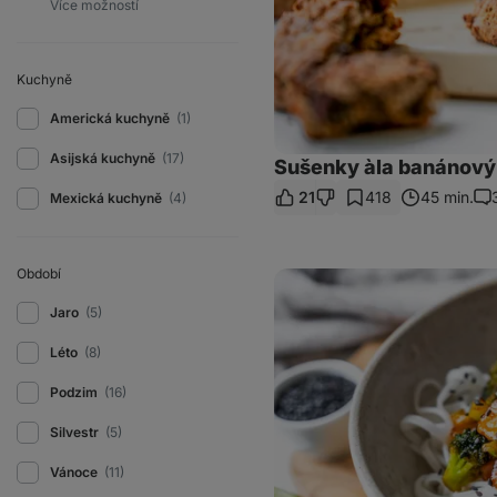
Kuchyně
Americká kuchyně
(1)
Asijská kuchyně
(17)
Sušenky àla banánový
21
418
45 min.
Mexická kuchyně
(4)
Ko
Období
Asijské
nudle
s
Jaro
(5)
tofu
a
Léto
(8)
brokolicí
Podzim
(16)
Silvestr
(5)
Vánoce
(11)