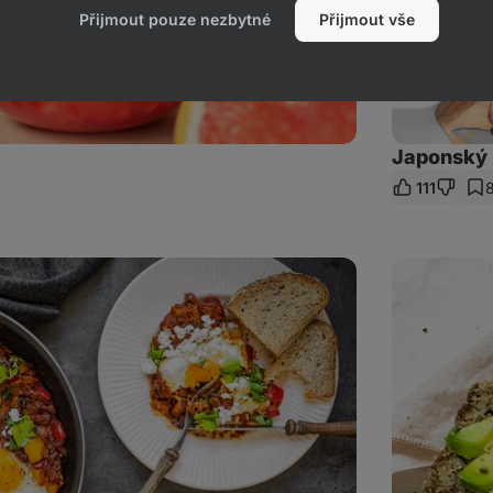
Přijmout pouze nezbytné
Přijmout vše
Japonský 
111
et
az
Domácí
bezlepkový
chléb