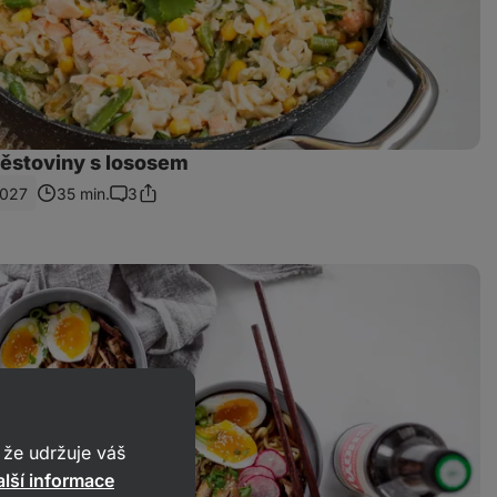
ěstoviny s lososem
1027
35 min.
3
Sdílet
Komentáře
odkaz
že udržuje váš
lší informace