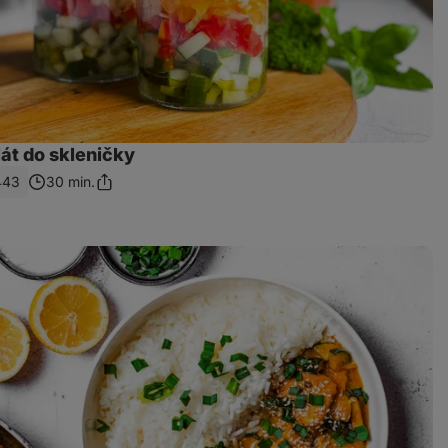
át do skleničky
443
30 min.
Sdílet
odkaz