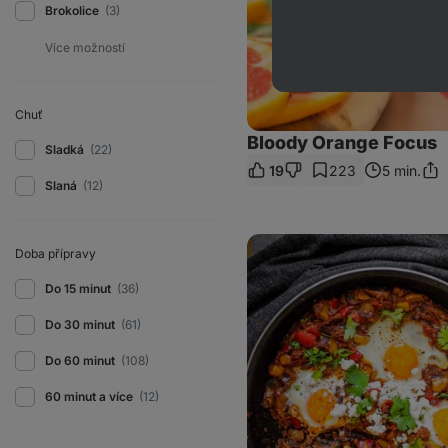
Brokolice
(3)
Chuť
Bloody Orange Focus
Sladká
(22)
19
223
5 min.
Sdíl
Slaná
(12)
odk
Izraelská
Doba přípravy
shakshuka:
zdravá
snídaně
Do 15 minut
(36)
s
chutí
Do 30 minut
(61)
orientu
Do 60 minut
(108)
60 minut a více
(12)