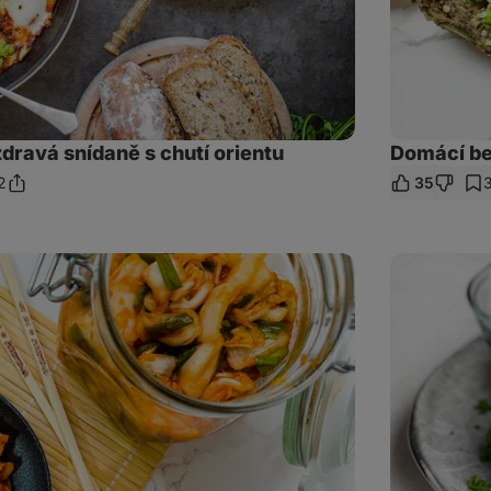
dravá snídaně s chutí orientu
Domácí be
2
35
Sdílet
mentáře
odkaz
Tuňákové
sushi
kuličky