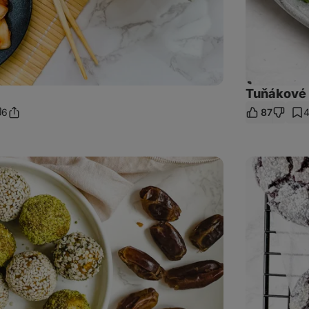
Tuňákové 
6
87
Sdílet
omentáře
odkaz
Vegan
čokoládové
crinkles