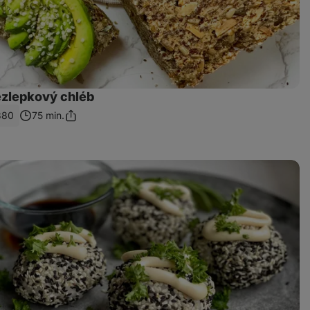
zlepkový chléb
380
75 min.
Sdílet
odkaz