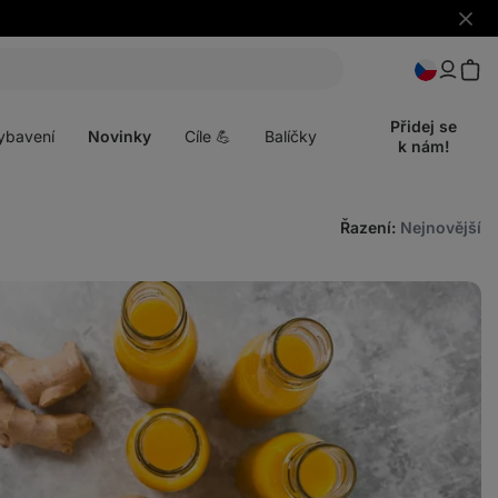
Skrýt
upozo
t
Otevřít
menu
Přidej se
ybavení
Novinky
Cíle 💪
Balíčky
k nám!
Řazení
:
Nejnovější