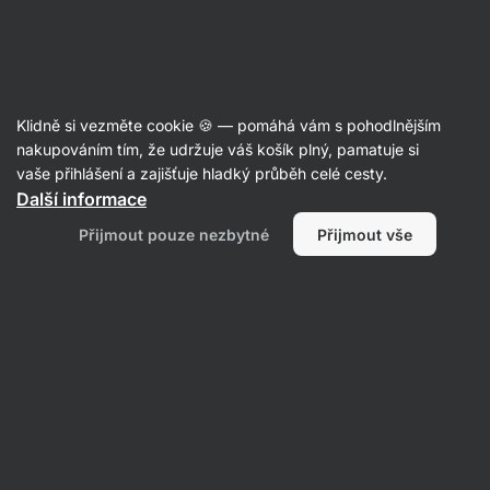
Aktin
Vánoční recepty 🎄
Klidně si vezměte cookie 🍪 — pomáhá vám s pohodlnějším
nakupováním tím, že udržuje váš košík plný, pamatuje si
Filtrovat
Řazení
:
Nejnovější
1
vaše přihlášení a zajišťuje hladký průběh celé cesty.
Další informace
Čokoládové
Přijmout pouze nezbytné
Přijmout vše
proteinové
kuličky