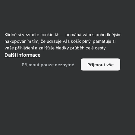
Aktin
Recepty z mandlové mouky
Klidně si vezměte cookie 🍪 — pomáhá vám s pohodlnějším
nakupováním tím, že udržuje váš košík plný, pamatuje si
Filtrovat
Řazení
:
Nejnovější
1
vaše přihlášení a zajišťuje hladký průběh celé cesty.
Další informace
Cookie
Přijmout pouze nezbytné
Přijmout vše
Dough
proteinové
kuličky