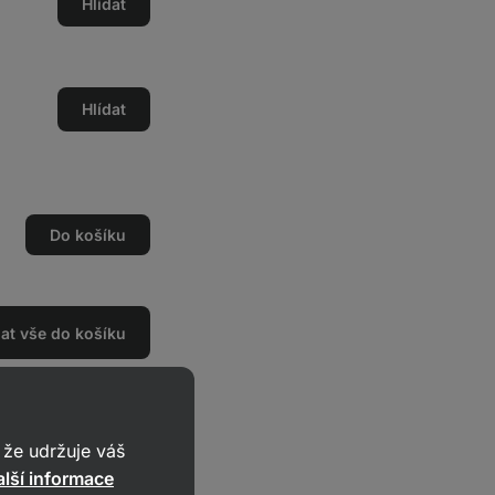
Hlídat
Hlídat
Do košíku
dat vše do košíku
že udržuje váš
lší informace