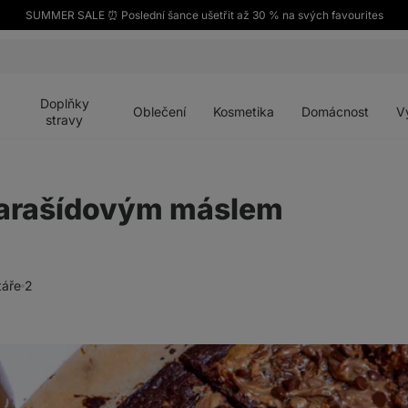
SUMMER SALE ⏰ Poslední šance ušetřit až 30 % na svých favourites
Otevřít
Otevřít
Otevřít
Otevřít
Otevří
menu
menu
menu
menu
menu
Doplňky
Oblečení
Kosmetika
Domácnost
V
stravy
 arašídovým máslem
áře
2