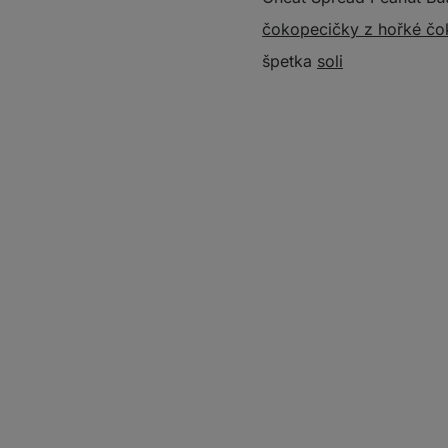
čokopecičky z hořké čo
špetka
soli