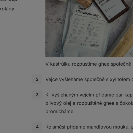
kolády
V kastrůlku rozpustíme ghee společně
Vejce vyšleháme společně s xylitolem 
K vyšlehaným vejcím přidáme pár kape
olivový olej a rozpuštěné ghee s čoko
promícháme.
Ke směsi přidáme mandlovou mouku,