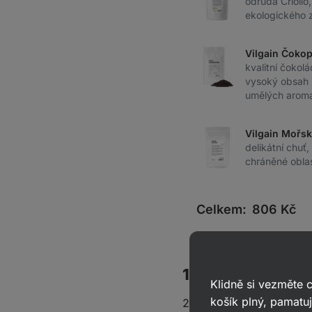
odrůda Criollo
ekologického 
Vilgain Čoko
kvalitní čokolá
vysoký obsah 
umělých aromat
Vilgain Mořsk
delikátní chuť,
chráněné obla
Celkem:
806
Kč
1 porce obsahuje
Klidně si vezměte
košík plný, pamatuj
255 kcal