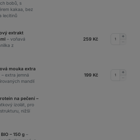
ých bobů, s
rem kakaa, bez
a lecitinů
ový extrakt
Přidat
 ml
– voňavá
259
Kč
množství
Odebrat
nilka z
množství
lová mouka extra
Přidat
g
– extra jemná
199
Kč
množství
Odebrat
írovaných mandlí
množství
rotein na pečení –
tkový izolát, pro
trukturu, nižší
 BIO – 150 g
–