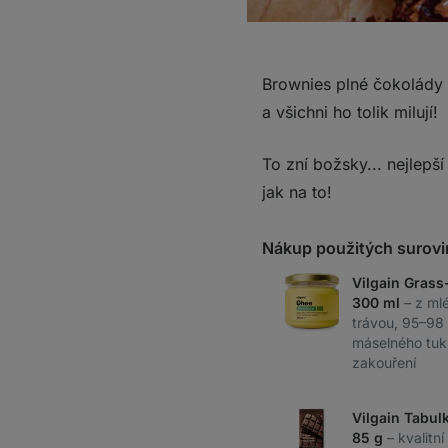
Brownies plné čokolády 
a všichni ho tolik milují!
To zní božsky... nejlepší
jak na to!
Nákup použitých surovi
Vilgain Grass
300 ml
– z ml
trávou, 95–98
máselného tuk
zakouření
Vilgain Tabul
85 g
– kvalitn