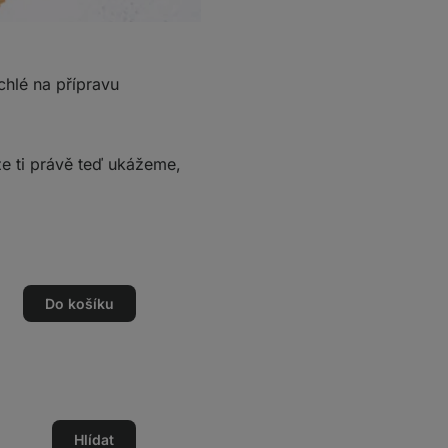
chlé na přípravu
ože ti právě teď ukážeme,
Do košíku
Hlídat