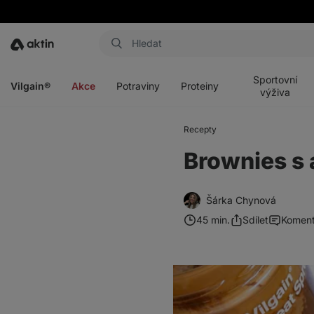
Aktin
Otevřít
Otevřít
Otevřít
Otevřít
menu
menu
menu
menu
Sportovní
Vilgain®
Akce
Potraviny
Proteiny
výživa
Recepty
Brownies s
Šárka Chynová
45 min.
Sdílet
Koment