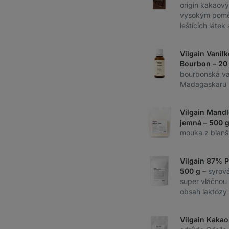
origin kakaov
vysokým pomě
leštících látek 
Vilgain Vanilk
Bourbon – 20
bourbonská va
Madagaskaru
Vilgain Mand
jemná – 500 
mouka z blanš
Vilgain 87% P
500 g
– syrová
super vláčnou s
obsah laktózy
Vilgain Kakao