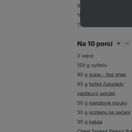
9,6 g sacharidů
18,7 g tuků
7,4 g bílkovin
Na 10 porcí
2 vejce
150 g xylitolu
90 g
grass - fed ghee
85 g
hořké čokolády
vanilkový extrakt
50 g
mandlové mouky
30 g
proteinu na pečení
30 g
kakaa
Cheat Spread Peanut Bu