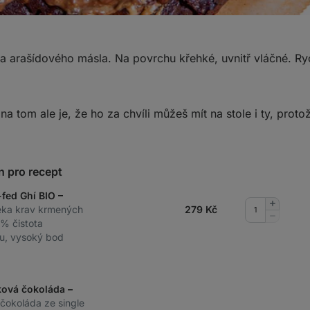
a arašídového másla. Na povrchu křehké, uvnitř vláčné. Ry
 na tom ale je, že ho za chvíli můžeš mít na stole i ty, prot
n pro recept
-fed Ghí BIO –
Přidat
éka krav krmených
279
Kč
množství
Odebrat
 % čistota
množství
u, vysoký bod
ková čokoláda –
í čokoláda ze single