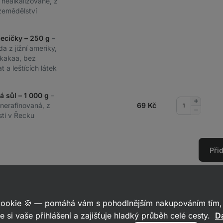
, nealkalizované, z
zemědělství
pecičky – 250 g
–
da z jižní ameriky,
kakaa, bez
 a leštících látek
á sůl – 1 000 g
–
Přidat
 nerafinovaná, z
69
Kč
množství
Odebrat
sti v Řecku
množství
Při
Postup
 cookie 🍪 — pomáhá vám s pohodlnějším nakupováním tím, 
e si vaše přihlášení a zajišťuje hladký průběh celé cesty.
Da