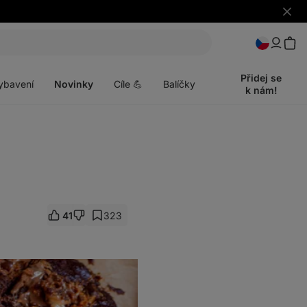
Skrýt
upozo
t
Otevřít
menu
Přidej se
ybavení
Novinky
Cíle 💪
Balíčky
k nám!
41
323