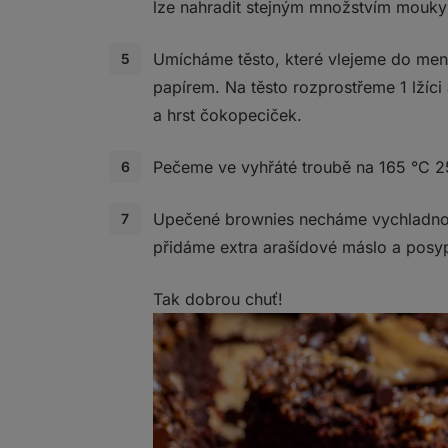
lze nahradit stejným množstvím mouky)
Umícháme těsto, které vlejeme do men
papírem. Na těsto rozprostřeme 1 lžíc
a hrst čokopeciček.
Pečeme ve vyhřáté troubě na 165 °C 2
Upečené brownies necháme vychladno
přidáme extra arašídové máslo a pos
Tak dobrou chuť!