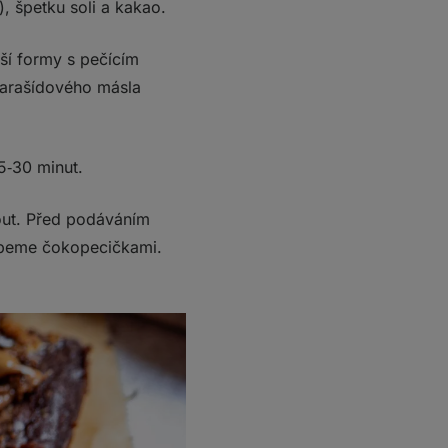
, špetku soli a kakao.
ší formy s pečícím
i arašídového másla
5‑30 minut.
ut. Před podáváním
ypeme čokopecičkami.