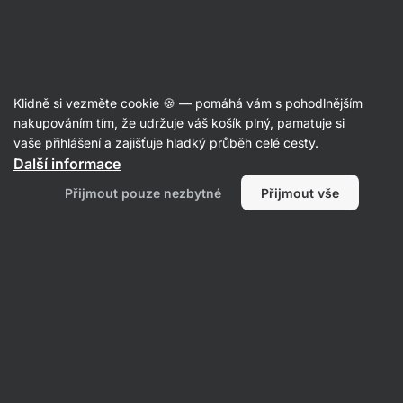
Aktin
Recepty s malinami
Klidně si vezměte cookie 🍪 — pomáhá vám s pohodlnějším
nakupováním tím, že udržuje váš košík plný, pamatuje si
Filtrovat
Řazení
:
Nejnovější
1
vaše přihlášení a zajišťuje hladký průběh celé cesty.
Další informace
Pistáciové
Přijmout pouze nezbytné
Přijmout vše
kuličky
s
malinami