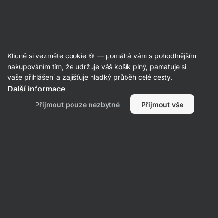
Aktin
Recepty s arašídovým máslem
Klidně si vezměte cookie 🍪 — pomáhá vám s pohodlnějším
nakupováním tím, že udržuje váš košík plný, pamatuje si
Filtrovat
Řazení
:
Nejnovější
1
vaše přihlášení a zajišťuje hladký průběh celé cesty.
Další informace
Crispy
Přijmout pouze nezbytné
Přijmout vše
Rice
Salad
s
tuňákem