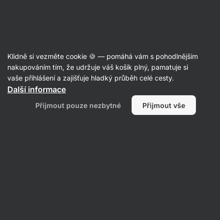
Aktin
Recepty s tuňákem
Klidně si vezměte cookie 🍪 — pomáhá vám s pohodlnějším
nakupováním tím, že udržuje váš košík plný, pamatuje si
Filtrovat
Řazení
:
Nejnovější
1
vaše přihlášení a zajišťuje hladký průběh celé cesty.
Další informace
Tuňákový
Přijmout pouze nezbytné
Přijmout vše
sandwich
z
focaccii