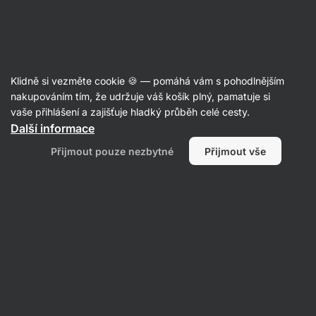
Aktin
Recepty
Klidně si vezměte cookie 🍪 — pomáhá vám s pohodlnějším
Tuňáková Quesadilla
nakupováním tím, že udržuje váš košík plný, pamatuje si
vaše přihlášení a zajišťuje hladký průběh celé cesty.
Šárka Chynová
Další informace
10 min.
Sdílet
Komentáře
3
60
974
Přijmout pouze nezbytné
Přijmout vše