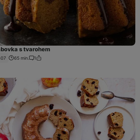
bovka s tvarohem
307
65 min.
1
Sdílet
Komentáře
odkaz