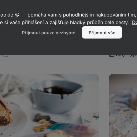
 cookie 🍪 — pomáhá vám s pohodlnějším nakupováním tím, 
e si vaše přihlášení a zajišťuje hladký průběh celé cesty.
Da
Přijmout pouze nezbytné
Přijmout vše
vka ze špaldové mouky
Vláčná ní
4
70
Sdílet
mentáře
odkaz
Citronovo-
maková
bábovka
ze
špaldové
mouky