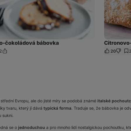
o-čokoládová bábovka
Citronovo
2
20
Sdílet
mentáře
odkaz
 střední Evropu, ale do jisté míry se podobá známé
italské pochout
ky tvaru, který jí dává
typická forma
. Traduje se, že bábovka je od
u sukni.
jedná se o
jednoduchou
a pro mnoho lidí nostalgickou pochoutku, kt