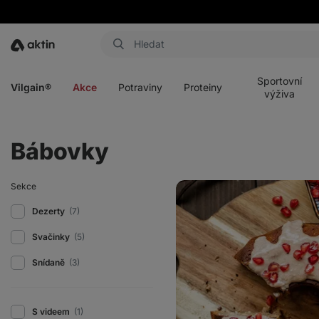
Aktin
Otevřít
Otevřít
Otevřít
Otevřít
menu
menu
menu
menu
Sportovní
Vilgain®
Akce
Potraviny
Proteiny
výživa
Bábovky
Vláčná
Sekce
perníková
bábovka
Dezerty
(7)
s
jablky
Svačinky
(5)
Snídaně
(3)
S videem
(1)