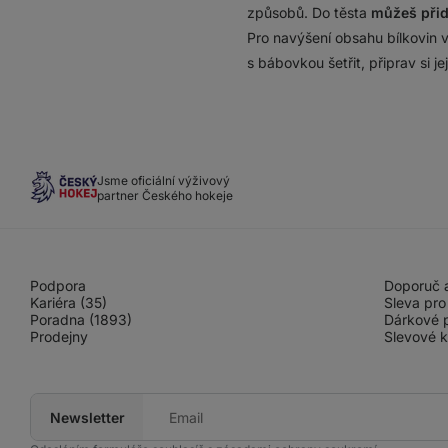
způsobů. Do těsta
můžeš přid
Pro navýšení obsahu bílkovin
s bábovkou šetřit, připrav si je
Jsme oficiální výživový
partner Českého hokeje
Podpora
Doporuč a
Kariéra (35)
Sleva pro
Poradna (1893)
Dárkové 
Prodejny
Slevové 
Newsletter
Tvůj
e-
mail