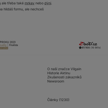
a
ale třeba také
mrkev
nebo
dýni
.
vna hlídáš formu, ale nechceš
97/100
(16 981x)
O naší značce Vilgain
Historie Aktinu
Zkušenosti zákazníků
Newsroom
Články (1230)