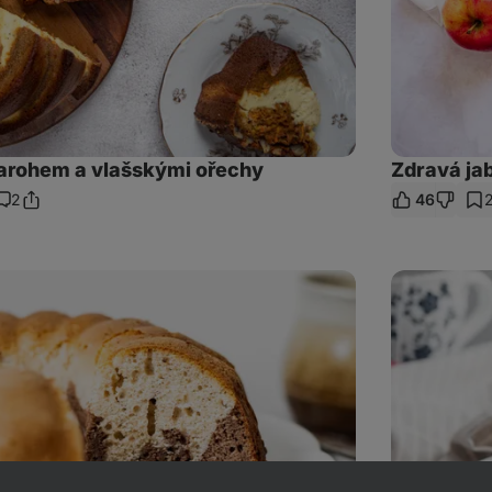
arohem a vlašskými ořechy
Zdravá ja
2
46
Sdílet
Komentáře
odkaz
Vláčná
nízkokalorická
bábovka
ze
dvou
ingrediencí