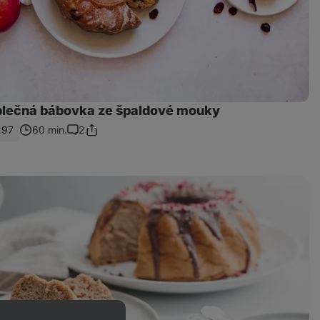
blečná bábovka ze špaldové mouky
297
60 min.
2
Sdílet
Komentáře
odkaz