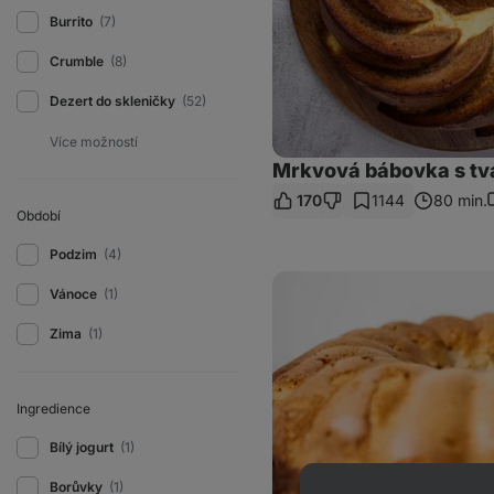
Burrito
(7)
Crumble
(8)
Dezert do skleničky
(52)
Mrkvová bábovka s tv
170
1144
80 min.
Období
Podzim
(4)
Zdravá
Vánoce
(1)
kefírová
bábovka
ze
Zima
(1)
špaldové
mouky
Ingredience
Bílý jogurt
(1)
Borůvky
(1)