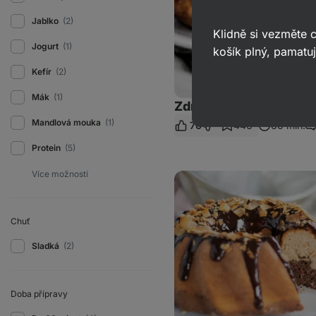
Jablko
(2)
Klidně si vezměte
Jogurt
(1)
košík plný, pamatuj
Kefír
(2)
Mák
(1)
Zdravá kefírová bábo
Mandlová mouka
(1)
70
446
60 min.
Ko
Protein
(5)
Dvoubarevná
kokosovo-
čokoládová
bábovka
Chuť
Sladká
(2)
Doba přípravy