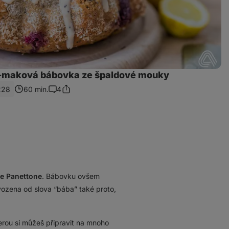
-maková bábovka ze špaldové mouky
228
60 min.
4
Sdílet
Komentáře
odkaz
ce Panettone
. Bábovku ovšem
vozena od slova “bába” také proto,
erou si můžeš připravit na mnoho