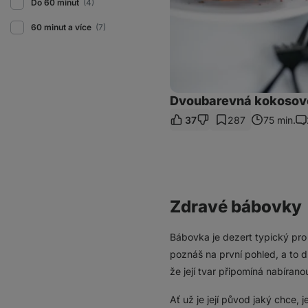
Do 60 minut
(4)
60 minut a více
(7)
Dvoubarevná kokosov
37
287
75 min.
Ko
Zdravé bábovky
Bábovka je dezert typický pro
poznáš na první pohled, a to dí
že její tvar připomíná nabírano
Ať už je její původ jaký chce, 