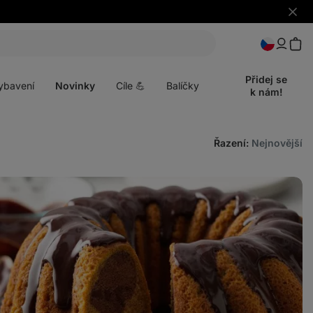
Skrýt
upozo
t
Otevřít
menu
Přidej se
ybavení
Novinky
Cíle 💪
Balíčky
k nám!
Řazení
:
Nejnovější