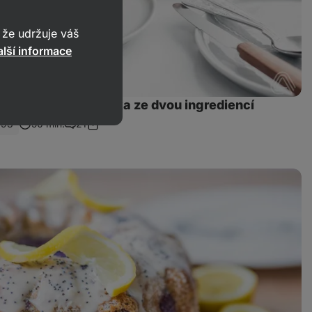
že udržuje váš
lší informace
zkokalorická bábovka ze dvou ingrediencí
293
50 min.
21
Sdílet
Komentáře
odkaz