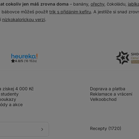
at cokoliv jen máš zrovna doma
– banány,
ořechy
, čokoládu,
jablk
 v bábovce můžeš použít
trik s přidáním kefíru
. A jestliže si snad zro
jí
nízkokalorickou verzi
.
4.8/5
(16 152x)
 získej 4 000 Kč
Doprava a platba
 studenty
Reklamace a vrácení
poukazy
Velkoobchod
kódy a akce
Recepty (1720)
Přihlásit
se
k