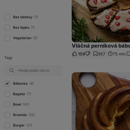
Bez laktózy
(1)
Bez lepku
(1)
Vegetarian
(5)
Vláčná perníková bábo
159
957
75 min.
K
Tagy
Mrkvová
bábovka
s
Bábovka
(8)
tvarohem
a
Bageta
(7)
vlašskými
ořechy
Bowl
(41)
Brownie
(25)
Burger
(21)