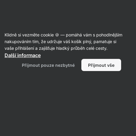
Aktin
Recepty
Klidně si vezměte cookie 🍪 — pomáhá vám s pohodlnějším
Citronovo-maková bábovka ze
nakupováním tím, že udržuje váš košík plný, pamatuje si
vaše přihlášení a zajišťuje hladký průběh celé cesty.
špaldové mouky
Další informace
Michaela Dobiášová
Přijmout pouze nezbytné
Přijmout vše
60 min.
Sdílet
Komentáře
4
20
230