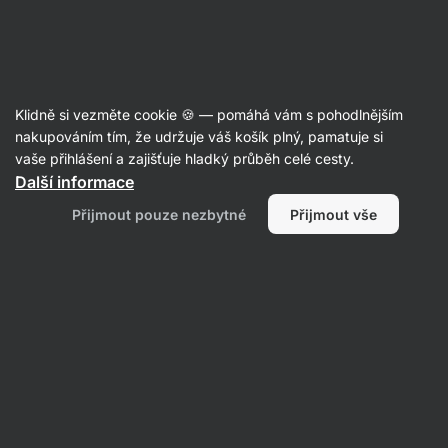
Aktin
Recepty
Klidně si vezměte cookie 🍪 — pomáhá vám s pohodlnějším
Sex na plechu aneb dokonalý
nakupováním tím, že udržuje váš košík plný, pamatuje si
vaše přihlášení a zajišťuje hladký průběh celé cesty.
dezert s pouhými 82 kcal na porci
Další informace
Michaela Dobiášová
Přijmout pouze nezbytné
Přijmout vše
45 min.
Sdílet
Komentáře
26
524
2552