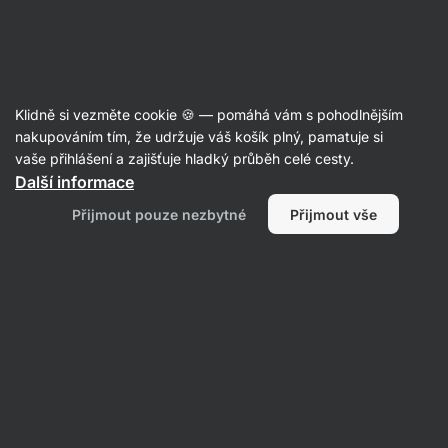
Aktin
Recepty
Klidně si vezměte cookie 🍪 — pomáhá vám s pohodlnějším
nakupováním tím, že udržuje váš košík plný, pamatuje si
Filtrovat
Řazení
:
Nejnovější
1
vaše přihlášení a zajišťuje hladký průběh celé cesty.
Další informace
Mango
Přijmout pouze nezbytné
Přijmout vše
Sticky
Oatmeal