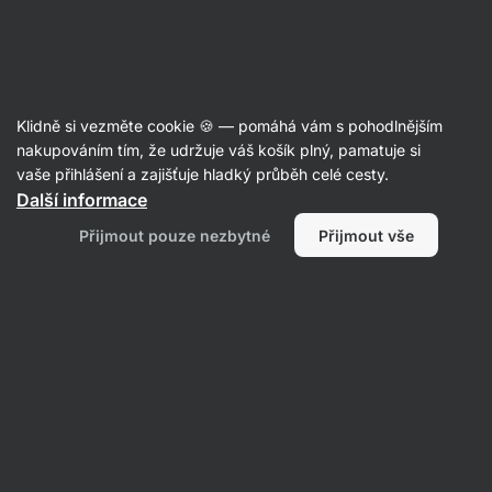
Aktin
Dorty 🍰
Klidně si vezměte cookie 🍪 — pomáhá vám s pohodlnějším
nakupováním tím, že udržuje váš košík plný, pamatuje si
Filtrovat
Řazení
:
Nejnovější
1
vaše přihlášení a zajišťuje hladký průběh celé cesty.
Další informace
Jednoduchý
Přijmout pouze nezbytné
Přijmout vše
kokosový
dort
s
tvarohovým
krémem