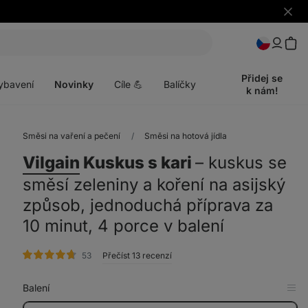
Skrýt
upozo
t
Otevřít
menu
Přidej se
ybavení
Novinky
Cíle 💪
Balíčky
k nám!
Směsi na vaření a pečení
Směsi na hotová jídla
Vilgain
Kuskus s kari
⁠–⁠ kuskus se
směsí zeleniny a koření na asijský
způsob, jednoduchá příprava za
10 minut, 4 porce v balení
hodnocení
53
Přečíst 13 recenzí
Balení
Zob
v