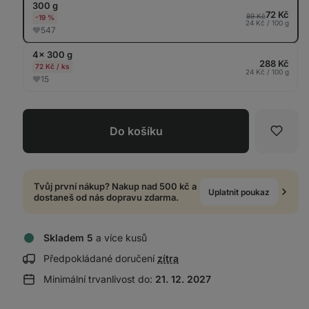
300 g
tab
72 Kč
89 Kč
-19 %
24 Kč / 100 g
547
4× 300 g
288 Kč
72 Kč / ks
24 Kč / 100 g
15
Do košíku
Oblíb
Tvůj první nákup? Nakup nad 500 kč a
Uplatnit poukaz
dostaneš od nás dopravu zdarma.
Skladem 5
a více kusů
Zobrazit
Předpokládané doručení
zítra
informace
Minimální trvanlivost do:
21. 12. 2027
o
doručení: