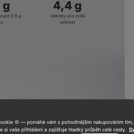
g
4,4
g
pouze 3,8 g
vlákniny pro vyšší
ru
sytivost
 cookie 🍪 — pomáhá vám s pohodlnějším nakupováním tím, 
e si vaše přihlášení a zajišťuje hladký průběh celé cesty.
Da