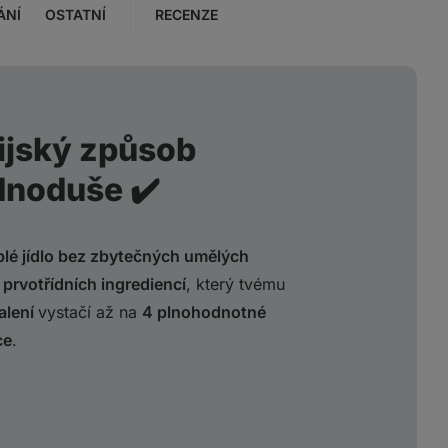
ÁNÍ
OSTATNÍ
RECENZE
ijský způsob
dnoduše ✔️
plé jídlo bez zbytečných umělých
 prvotřídních ingrediencí
, který tvému
alení
vystačí až na
4 plnohodnotné
ce
.