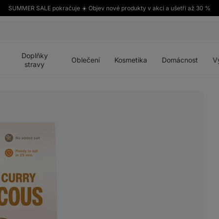
SUMMER SALE pokračuje ☀️ Objev nové produkty v akci a ušetři až 30 %
Otevřít
Otevřít
Otevřít
Otevřít
Otevří
menu
menu
menu
menu
menu
Doplňky
Oblečení
Kosmetika
Domácnost
V
stravy