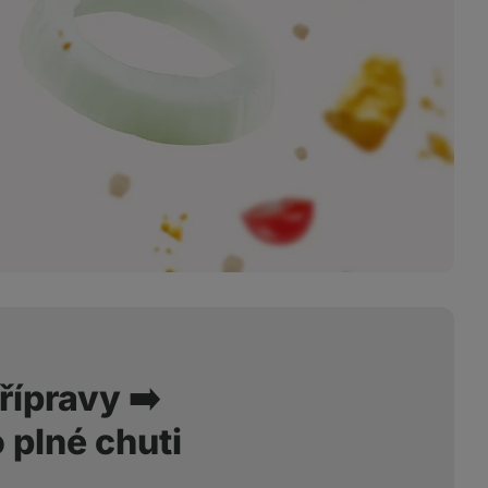
řípravy ➡️
 plné chuti