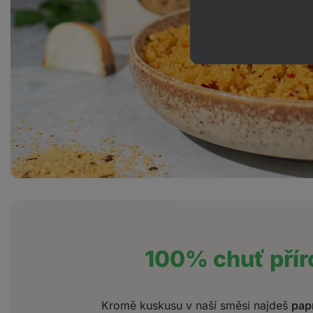
100% chuť přír
Kromě kuskusu v naší směsi najdeš
papr