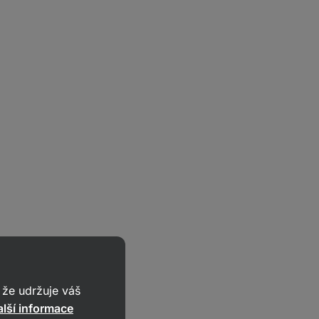
že udržuje váš
lší informace