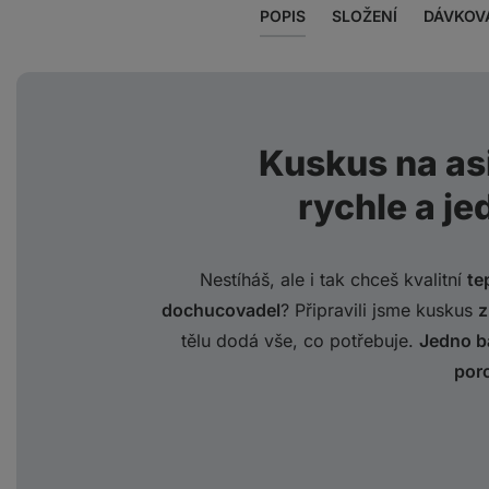
POPIS
SLOŽENÍ
DÁVKOV
Kuskus na as
rychle a je
Nestíháš, ale i tak chceš kvalitní
te
dochucovadel
? Připravili jsme kuskus
z
tělu dodá vše, co potřebuje.
Jedno b
por