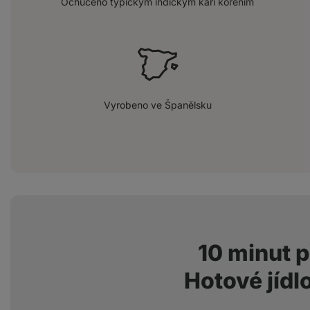
Ochuceno typickým indickým kari kořením
Vyrobeno ve Španělsku
10 minut p
Hotové jídlo