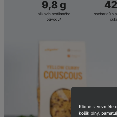
9,8
g
51
bílkovin rostlinného
sacharidů s 
původu*
cuk
Klidně si vezměte
košík plný, pamatuj