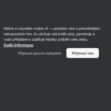
SUMMER SALE ⏰ Poslední šance ušetřit až 30 %
Skrýt
upozornění
Aktin
Klidně si vezměte cookie 🍪 — pomáhá vám s pohodlnějším
Tapioková mouka
nakupováním tím, že udržuje váš košík plný, pamatuje si
vaše přihlášení a zajišťuje hladký průběh celé cesty.
Vilgain
Tapioková mouka
⁠–⁠ super jemná,
Další informace
přirozeně bezlepková, chuťově neutrální, skvěle
Přijmout pouze nezbytné
Přijmout vše
stravitelná
Přečíst 9 recenzí
Zobrazit 1 dotaz
hodnocení
71