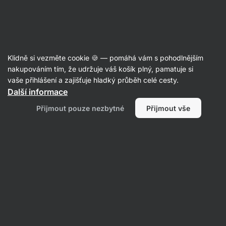
Aktin
Doplňky stravy
Klidně si vezměte cookie 🍪 — pomáhá vám s pohodlnějším
Doplňky stravy na paměť a
nakupováním tím, že udržuje váš košík plný, pamatuje si
vaše přihlášení a zajišťuje hladký průběh celé cesty.
soustředění
Další informace
Přijmout pouze nezbytné
Přijmout vše
Filtrovat
1
Vilgain
Vymazat všechny filtry
Produktů:
20
Řazení
:
Výchozí