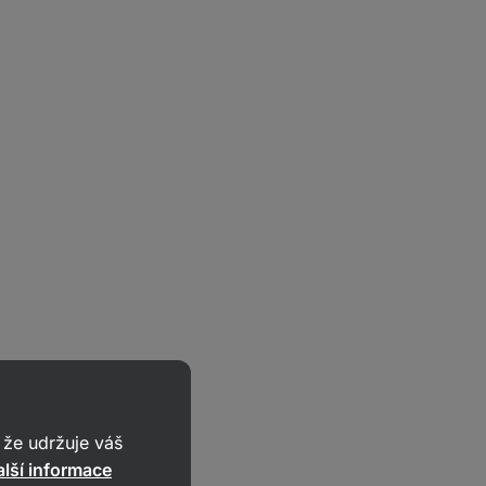
že udržuje váš
lší informace