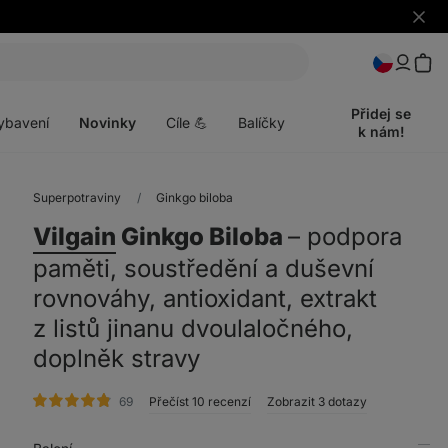
Skrýt
upozo
t
Otevřít
menu
Přidej se
ybavení
Novinky
Cíle 💪
Balíčky
k nám!
Superpotraviny
Ginkgo biloba
Vilgain
Ginkgo Biloba
⁠–⁠ podpora
paměti, soustředění a duševní
rovnováhy, antioxidant, extrakt
z listů jinanu dvoulaločného,
doplněk stravy
hodnocení
69
Přečíst 10 recenzí
Zobrazit 3 dotazy