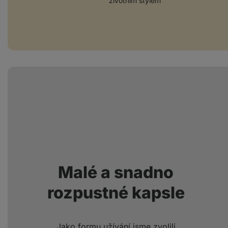
životním stylem
Malé a snadno
rozpustné kapsle
Jako formu užívání jsme zvolili