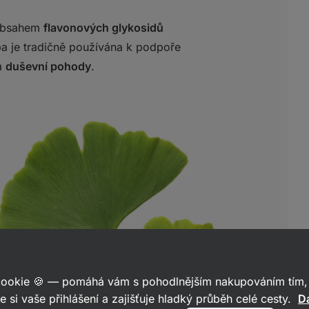
 obsahem
flavonových glykosidů
ba je tradičně používána k podpoře
 a
duševní pohody
.
 cookie 🍪 — pomáhá vám s pohodlnějším nakupováním tím, 
e si vaše přihlášení a zajišťuje hladký průběh celé cesty.
Da