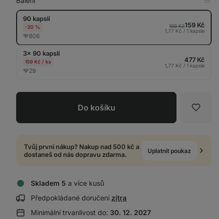
Balení
Zob
v
90 kapslí
tab
159 Kč
199 Kč
-20 %
1,77 Kč / 1 kapsle
806
3× 90 kapslí
477 Kč
159 Kč / ks
1,77 Kč / 1 kapsle
29
Do košíku
Oblíb
Tvůj první nákup? Nakup nad 500 kč a
Uplatnit poukaz
dostaneš od nás dopravu zdarma.
Skladem 5
a více kusů
Zobrazit
Předpokládané doručení
zítra
informace
Minimální trvanlivost do:
30. 12. 2027
o