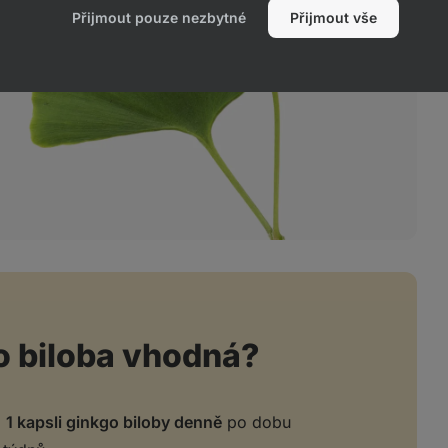
Přijmout pouze nezbytné
Přijmout vše
go biloba vhodná?
j
1 kapsli ginkgo biloby denně
po dobu