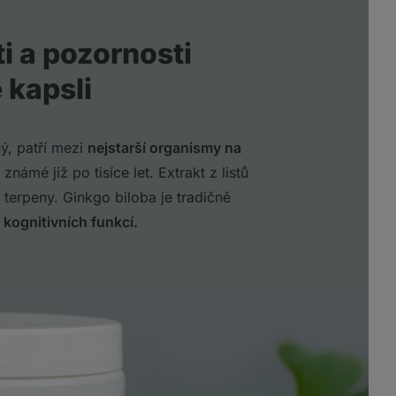
i a pozornosti
 kapsli
ný, patří mezi
nejstarší organismy na
známé již po tisíce let. Extrakt z listů
terpeny. Ginkgo biloba je tradičně
kognitivních funkcí.