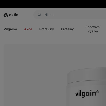
Aktin
Otevřít
Otevřít
Otevřít
Otevřít
menu
menu
menu
menu
Sportovní
Vilgain®
Akce
Potraviny
Proteiny
výživa