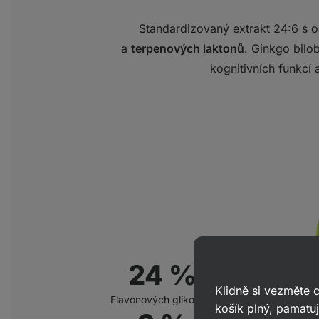
Standardizovaný extrakt 24:6 s
a
terpenových laktonů
. Ginkgo bilo
kognitivních funkcí
24 %
Klidně si vezměte
Flavonových glikosidů
košík plný, pamatuj