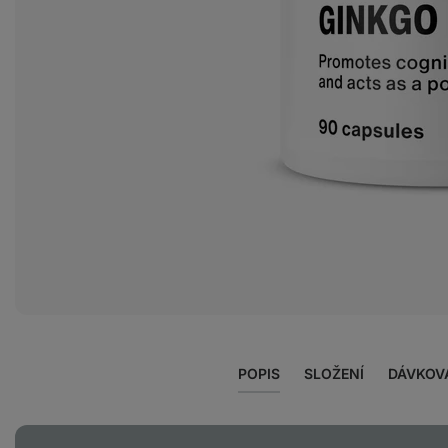
Zobrazit
fotku
2
v
galerii
POPIS
SLOŽENÍ
DÁVKOV