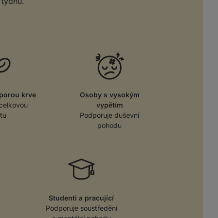
 týdnů.
porou krve
Osoby s vysokým
celkovou
vypětím
itu
Podporuje duševní
pohodu
Studenti a pracující
Podporuje soustředění