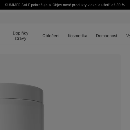
SUMMER SALE pokračuje ☀️ Objev nové produkty v akci a ušetři až 30 %
Otevřít
Otevřít
Otevřít
Otevřít
Otevří
menu
menu
menu
menu
menu
Doplňky
Oblečení
Kosmetika
Domácnost
V
stravy