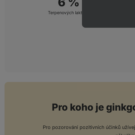
6 %
Terpenových laktonů
Pro koho je gink
Pro pozorování pozitivních účinků užíve