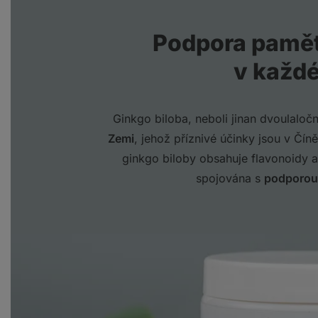
Podpora pamět
v každé
Ginkgo biloba, neboli jinan dvoulaloč
Zemi
, jehož příznivé účinky jsou v Číně 
ginkgo biloby obsahuje flavonoidy a 
spojována s
podporou 