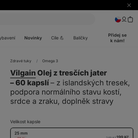
Skrýt
upozo
t
Otevřít
menu
Přidej se
ybavení
Novinky
Cíle 💪
Balíčky
k nám!
Zdravé tuky
Omega 3
Vilgain
Olej z tresčích jater
⁠–⁠ 60 kapslí
⁠–⁠ z islandských tresek,
podpora normálního stavu kostí,
srdce a zraku, doplněk stravy
Velikost kapsle
25 mm
199 Kč
249 Kč