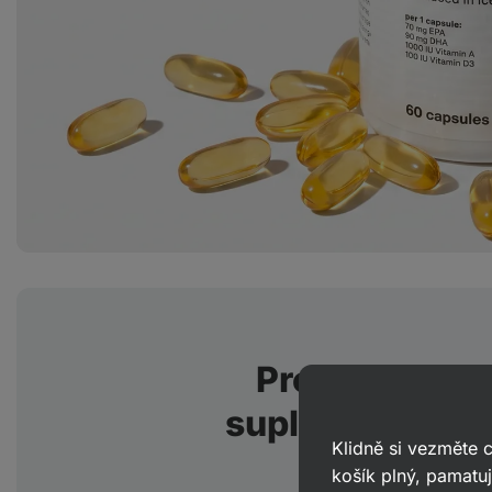
Pro koho bud
suplementace n
Klidně si vezměte
košík plný, pamatuj