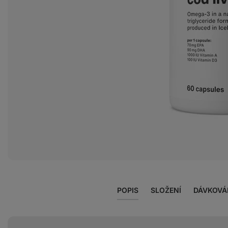
Zobrazit
fotku
1
v
galerii
POPIS
SLOŽENÍ
DÁVKOVÁ