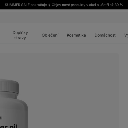
SUMMER SALE pokračuje ☀️ Objev nové produkty v akci a ušetři až 30 %
Otevřít
Otevřít
Otevřít
Otevřít
Otevří
menu
menu
menu
menu
menu
Doplňky
Oblečení
Kosmetika
Domácnost
V
stravy