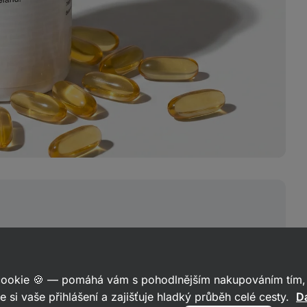
e každodenní
ejužitečnější?
 cookie 🍪 — pomáhá vám s pohodlnějším nakupováním tím, 
e si vaše přihlášení a zajišťuje hladký průběh celé cesty.
Da