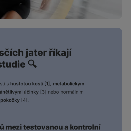
sčích jater říkají
studie 🔍
sti s
hustotou kostí
[1],
metabolickým
zánětlivými účinky
[3] nebo normálním
 pokožky
[4].
ů mezi testovanou a kontrolní