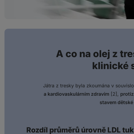
A co na olej z tre
klinické 
Játra z tresky byla zkoumána v souvislo
a kardiovaskulárním zdravím
[2],
proti
stavem dětské
Rozdíl průměrů úrovně LDL tuk