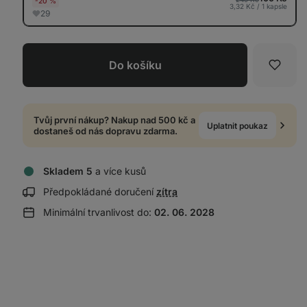
-20 %
3,32 Kč / 1 kapsle
29
Do košíku
Oblíb
Tvůj první nákup? Nakup nad 500 kč a
Uplatnit poukaz
dostaneš od nás dopravu zdarma.
Skladem 5
a více kusů
Zobrazit
Předpokládané doručení
zítra
informace
Minimální trvanlivost do:
02. 06. 2028
o
doručení: