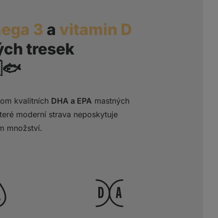
ega 3
a
vitamin D
ých tresek
🐟
om kvalitních
DHA a EPA
mastných
které moderní strava neposkytuje
m množství.