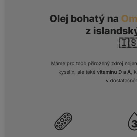
Olej bohatý na
Om
z islandsk
🇮
Máme pro tebe přirozený zdroj nejen
kyselin, ale také
vitaminu D a A
, 
v dostatečné