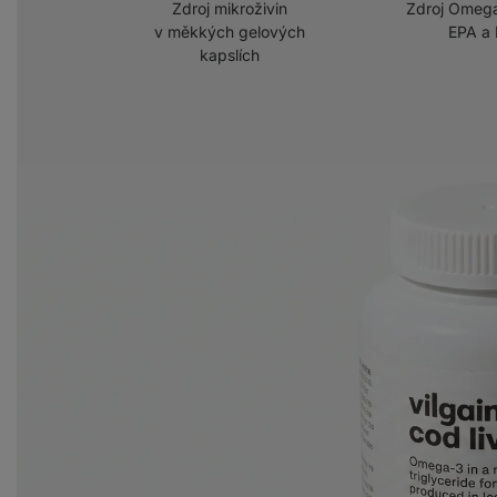
Zdroj mikroživin
Zdroj Omega
v měkkých gelových
EPA a
kapslích