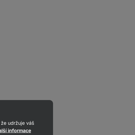
že udržuje váš
lší informace