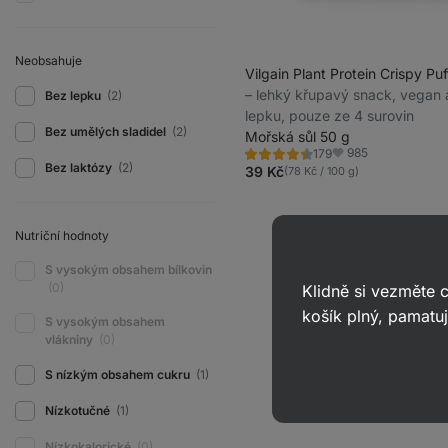
Neobsahuje
Vilgain Plant Protein Crispy Pu
⁠–⁠ lehký křupavý snack, vegan
Bez lepku
(2)
lepku, pouze ze 4 surovin
Bez umělých sladidel
(2)
Mořská sůl 50 g
985
179
Hodnocení
Oblíbené
Bez laktózy
(2)
4.5/5,
39 Kč
(78 Kč / 100 g)
179
recenzí
Nutriční hodnoty
S vysokým obsahem bílkovin
(0)
Klidně si vezměte
košík plný, pamatuj
S vysokým obsahem
vlákniny
(0)
S nízkým obsahem cukru
(1)
Nízkotučné
(1)
Nízkokalorické
(0)