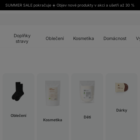
SUMMER SALE pokračuje ☀️ Objev nové produkty v akci a ušetři až 30 %
Otevřít
Otevřít
Otevřít
Otevřít
Otevří
menu
menu
menu
menu
menu
Doplňky
Oblečení
Kosmetika
Domácnost
V
stravy
Dárky
Oblečení
Děti
Kosmetika