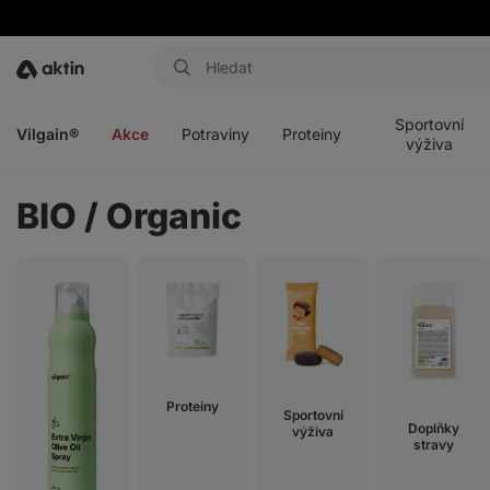
Aktin
Otevřít
Otevřít
Otevřít
Otevřít
menu
menu
menu
menu
Sportovní
Vilgain®
Akce
Potraviny
Proteiny
výživa
BIO / Organic
Proteiny
Sportovní
Doplňky
výživa
stravy