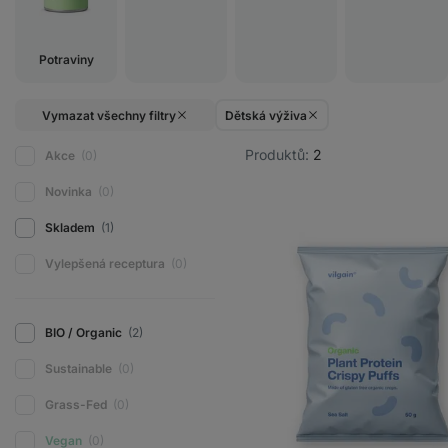
Potraviny
Vymazat všechny filtry
Dětská výživa
Produktů:
2
Akce
(0)
Novinka
(0)
Skladem
(1)
Vylepšená receptura
(0)
BIO / Organic
(2)
Sustainable
(0)
Grass-Fed
(0)
Vegan
(0)