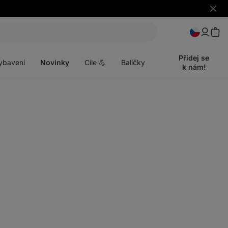
Skrýt
upozo
t
Otevřít
menu
Přidej se
ybavení
Novinky
Cíle 💪
Balíčky
k nám!