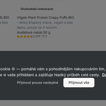
Dlouhodobě nedostupné
ffs BIO
Vilgain Plant Protein Crispy Puffs BIO
 a bez
⁠–⁠ lehký křupavý snack, vegan a bez
lepku, pouze ze 4 surovin
Arašídové máslo 50 g
1212
228
Hodnocení
Oblíbené
4.6/5,
228
recenzí
 cookie 🍪 — pomáhá vám s pohodlnějším nakupováním tím, 
e si vaše přihlášení a zajišťuje hladký průběh celé cesty.
Da
Přijmout pouze nezbytné
Přijmout vše