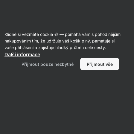
Aktin
Poradna
Klidně si vezměte cookie 🍪 — pomáhá vám s pohodlnějším
kubis
nakupováním tím, že udržuje váš košík plný, pamatuje si
položil(a) otázku
15. 6.
vaše přihlášení a zajišťuje hladký průběh celé cesty.
ID: Q84bd2af0c32c8f50
Další informace
Co by jste my doporučili na únavu.
Přijmout pouze nezbytné
Přijmout vše
Je mi 41. Běhám tfa a mam hodne
prace a jsem často unavený.
1 • Sledovat
Zatím tu nejsou žádné odpovědi, přihlaš se ke
sledování této otázky, a hned jak bude zodpovězena