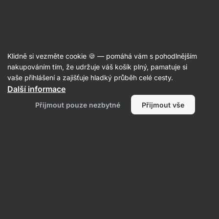
SUMMER SALE ☀️ Objev nové produkty v akci a ušetři až 30 %
Skrýt
upozornění
Aktin
Klidně si vezměte cookie 🍪 — pomáhá vám s pohodlnějším
Balíčky
nakupováním tím, že udržuje váš košík plný, pamatuje si
vaše přihlášení a zajišťuje hladký průběh celé cesty.
Drink Them All
⁠–⁠ ochutnej naše mléčné
Další informace
proteinové nápoje, 33 g bílkovin na balení,
Přijmout pouze nezbytné
Přijmout vše
s nízkým obsahem laktózy