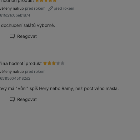
hodnotí produkt
věřený nákup
před rokem
před rokem
a81fd21c0beb1874
 dochucení salátů výborné.
Reagovat
načit recenzi jako přínosnou
řina
hodnotí produkt
věřený nákup
před rokem
b651f56045f182d2
ový má "vůni" spíš Hery nebo Ramy, než poctivého másla.
Reagovat
načit recenzi jako přínosnou