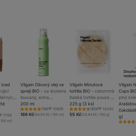
Dlouho
nedost
n Iced
Vilgain Olivový olej ve
Vilgain Minutová
Vilgain 
žující
spreji BIO
⁠–⁠ za studena
tortilla BIO
⁠–⁠ celozrnná
Cups B
léčných
lisovaný, extra
italská tortilla pouze ze
plný kré
 Robusta
tté
panenský olej na
200 ml
6 surovin hotová za
225 g (3 ks)
více ne
Arašídov
10839
14240
1186
1856
ofilem,
vaření
minutu
tvoří oř
čokoládě
Hodnocení
Hodnocení
Oblíbené
Oblíbené
5.0/5,
4.5/5,
189 Kč
55 Kč
(94,50 Kč / 100 ml)
(24,44 Kč / 100 g)
7759
konzerv
g)
blíbené
1186
1856
 100 ml)
recenzí
recenzí
Hodnocen
4.2/5,
1000
recenzí