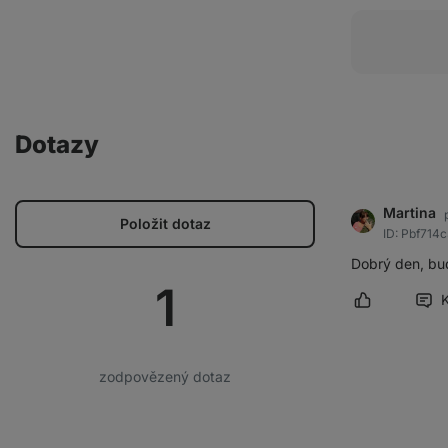
Dotazy
Martina
Položit dotaz
ID: Pbf714
Dobrý den, bude
1
Označit přís
zodpovězený dotaz