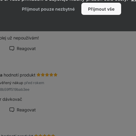
Přijmout pouze nezbytné
Přijmout vše
ora
hodnotí produkt
věřený nákup
před rokem
909132faeab7f966
 olej už nepoužívám!
Reagovat
načit recenzi jako přínosnou
a
hodnotí produkt
věřený nákup
před rokem
a8b59ff519bab3ee
r dávkovač
Reagovat
načit recenzi jako přínosnou