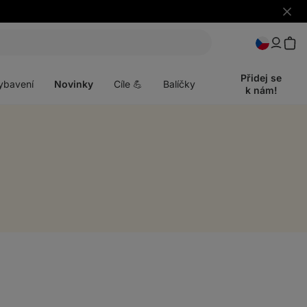
Skrýt
upozo
t
Otevřít
menu
Přidej se
ybavení
Novinky
Cíle 💪
Balíčky
k nám!