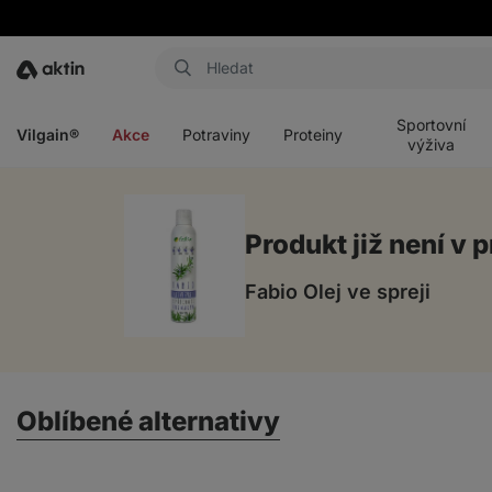
Aktin
Otevřít
Otevřít
Otevřít
Otevřít
menu
menu
menu
menu
Sportovní
Vilgain®
Akce
Potraviny
Proteiny
výživa
Produkt již není v p
Fabio Olej ve spreji
Oblíbené alternativy