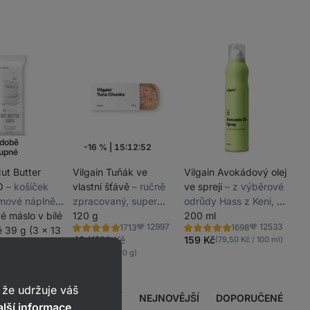
době
-16 %
|
15:12:51
upné
Akce týdne
Nut Butter
Vilgain Tuňák ve
Vilgain Avokádový olej
___
IO
⁠–⁠ košíček
vlastní šťávě
⁠–⁠ ručně
ve spreji
⁠–⁠ z výběrové
___
mové náplně,
zpracovaný, super
odrůdy Hass z Keni, s
___
____
ž 30 % obsahu
é máslo v bílé
šťavnatý a z
120 g
praktickým
200 ml
____
12997
12533
1713
1698
echy, bez
 39 g (3 x 13
udržitelného rybolovu
dávkovačem
Hodnocení
Hodnocení
Oblíbené
Oblíbené
____
4.8/5,
5.0/5,
49 Kč
59 Kč
159 Kč
(79,50 Kč / 100 ml)
antů
1713
1698
(40,83 Kč / 100 g)
recenzí
recenzí
4758
1000
__
í
Oblíbené
že udržuje váš
NEJPŘÍNOSNĚJŠÍ
NEJNOVĚJŠÍ
DOPORUČENÉ
lší informace