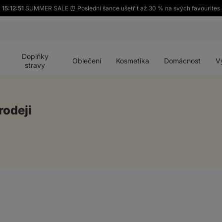
15:12:51
SUMMER SALE ⏰ Poslední šance ušetřit až 30 % na svých favourites
Otevřít
Otevřít
Otevřít
Otevřít
Otevří
menu
menu
menu
menu
menu
Doplňky
Oblečení
Kosmetika
Domácnost
V
stravy
rodeji