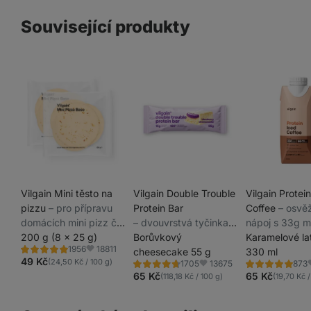
Související produkty
Vilgain Mini těsto na
Vilgain Double Trouble
Vilgain Protei
pizzu
⁠–⁠ pro přípravu
Protein Bar
Coffee
⁠–⁠ osvě
domácích mini pizz či
⁠–⁠ dvouvrstvá tyčinka
nápoj s 33g m
tacos, pouze 4
200 g (8 x 25 g)
zalitá čokoládou, 29 %
Borůvkový
bílkovin, káva
Karamelové la
18811
1956
přírodní suroviny
kvalitních bílkovin, bez
cheesecake 55 g
s oříškovým pr
330 ml
Hodnocení
Oblíbené
4.9/5,
49 Kč
(24,50 Kč / 100 g)
13675
1705
873
konzervantů a barviv
bez laktózy a
Hodnocení
Hodnocení
Oblíbené
O
1956
4.7/5,
4.8/5,
65 Kč
65 Kč
(118,18 Kč / 100 g)
(19,70 Kč /
recenzí
konzervantů
1705
873
recenzí
recenzí