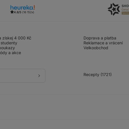
4.8/5
(16 152x)
 získej 4 000 Kč
Doprava a platba
 studenty
Reklamace a vrácení
poukazy
Velkoobchod
kódy a akce
Recepty (1721)
Přihlásit
se
k
odběru