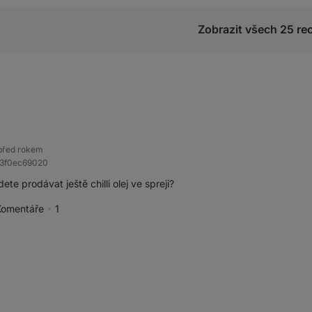
Zobrazit všech 25 re
před rokem
c3f0ec69020
te prodávat ještě chilli olej ve spreji?
Komentáře
1
pěvek jako přínosný