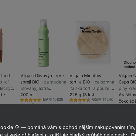
Dlouho
nedost
n Iced
Vilgain Olivový olej ve
Vilgain Minutová
Vilgain 
žující
spreji BIO
⁠–⁠ za studena
tortilla BIO
⁠–⁠ celozrnná
Cups B
léčných
lisovaný, extra
italská tortilla pouze ze
plný kré
 Robusta
tté
panenský olej na
200 ml
6 surovin hotová za
225 g (3 ks)
více ne
Arašídov
10839
14240
1186
1856
ofilem,
vaření
minutu
tvoří oř
čokoládě
Hodnocení
Hodnocení
Oblíbené
Oblíbené
5.0/5,
4.5/5,
189 Kč
55 Kč
(94,50 Kč / 100 ml)
(24,44 Kč / 100 g)
7759
konzerv
g)
blíbené
1186
1856
 100 ml)
recenzí
recenzí
Hodnocen
4.2/5,
1000
recenzí
 cookie 🍪 — pomáhá vám s pohodlnějším nakupováním tím, 
e si vaše přihlášení a zajišťuje hladký průběh celé cesty.
Da