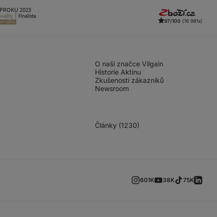
97/100
(16 981x)
O naší značce Vilgain
Historie Aktinu
Zkušenosti zákazníků
Newsroom
Články (1230)
601K
38K
75K