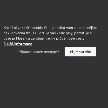
Aktin
Klidně si vezměte cookie 🍪 — pomáhá vám s pohodlnějším
nakupováním tím, že udržuje váš košík plný, pamatuje si
Jemima Bean
vaše přihlášení a zajišťuje hladký průběh celé cesty.
Další informace
Přijmout pouze nezbytné
Přijmout vše
Žádné položky nenalezeny.