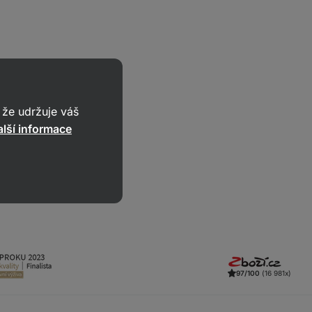
že udržuje váš
lší informace
97/100
(16 981x)