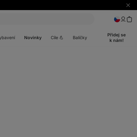
Skrýt
upozo
t
Otevřít
menu
Přidej se
ybavení
Novinky
Cíle 💪
Balíčky
k nám!