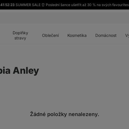
41:52:23
SUMMER SALE ⏰ Poslední šance ušetřit až 30 % na svých favourites
Otevřít
Otevřít
Otevřít
Otevřít
Otevří
menu
menu
menu
menu
menu
Doplňky
Oblečení
Kosmetika
Domácnost
V
stravy
ia Anley
Žádné položky nenalezeny.