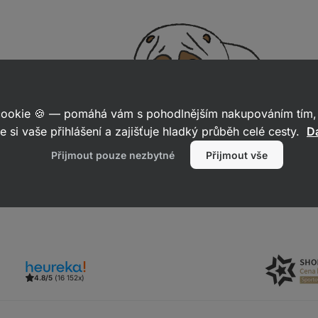
 cookie 🍪 — pomáhá vám s pohodlnějším nakupováním tím, 
e si vaše přihlášení a zajišťuje hladký průběh celé cesty.
Da
Přijmout pouze nezbytné
Přijmout vše
4.8/5
(16 152x)