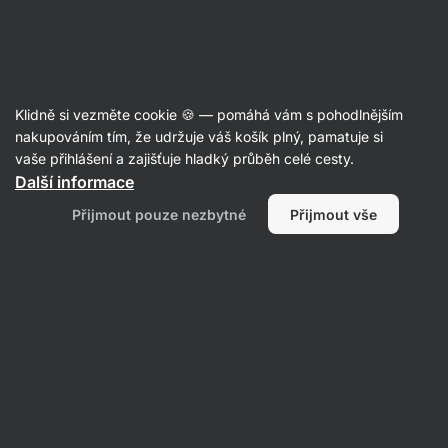
Aktin
Klidně si vezměte cookie 🍪 — pomáhá vám s pohodlnějším
nakupováním tím, že udržuje váš košík plný, pamatuje si
Estelle Morali
vaše přihlášení a zajišťuje hladký průběh celé cesty.
Další informace
Přijmout pouze nezbytné
Přijmout vše
Žádné položky nenalezeny.