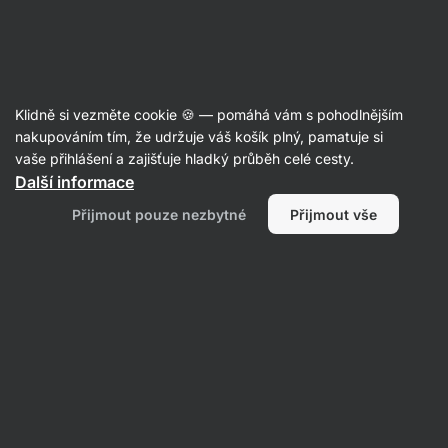
Aktin
Klidně si vezměte cookie 🍪 — pomáhá vám s pohodlnějším
nakupováním tím, že udržuje váš košík plný, pamatuje si
Marie Šírková
vaše přihlášení a zajišťuje hladký průběh celé cesty.
Další informace
Žádné položky nenalezeny.
Přijmout pouze nezbytné
Přijmout vše