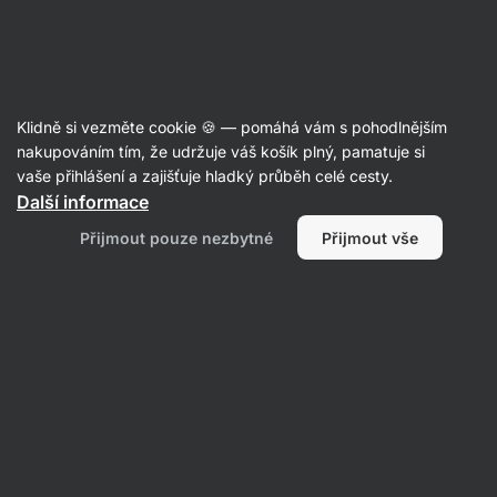
Aktin
Klidně si vezměte cookie 🍪 — pomáhá vám s pohodlnějším
nakupováním tím, že udržuje váš košík plný, pamatuje si
Cara Shaw
vaše přihlášení a zajišťuje hladký průběh celé cesty.
Další informace
Přijmout pouze nezbytné
Přijmout vše
Žádné položky nenalezeny.