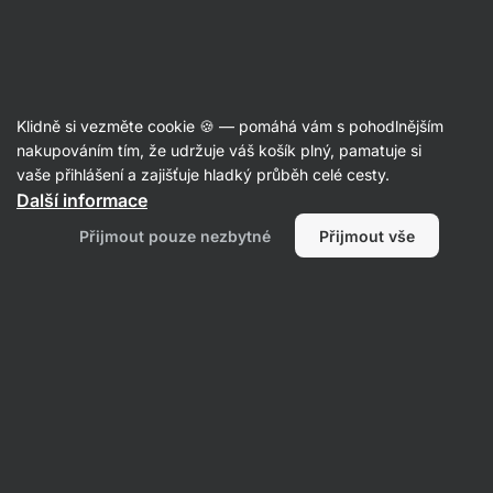
39:51:29
SUMMER SALE ⏰ Poslední šance ušetřit až 30 %
Skrýt
upozornění
Aktin
Klidně si vezměte cookie 🍪 — pomáhá vám s pohodlnějším
Káva
nakupováním tím, že udržuje váš košík plný, pamatuje si
vaše přihlášení a zajišťuje hladký průběh celé cesty.
Vilgain
100% Arabica Blend
⁠–⁠ kvalitní zrnková
Další informace
káva s chutí mléčné čokolády, jemnými tóny
Přijmout pouze nezbytné
Přijmout vše
lískových ořechů a svěžestí červených jablek
Přečíst 10 recenzí
hodnocení
38