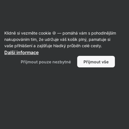
Aktin
Sladká ořechová másla
Klidně si vezměte cookie 🍪 — pomáhá vám s pohodlnějším
Vilgain
Edible Cookie Dough
nakupováním tím, že udržuje váš košík plný, pamatuje si
vaše přihlášení a zajišťuje hladký průběh celé cesty.
Další informace
Zpět do karty produktu
Přijmout pouze nezbytné
Přijmout vše
Dotazy
Položit dotaz
11