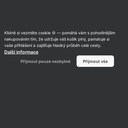
Aktin
Marmelády a džemy
Klidně si vezměte cookie 🍪 — pomáhá vám s pohodlnějším
Vilgain
Extra Fruit Spread
nakupováním tím, že udržuje váš košík plný, pamatuje si
vaše přihlášení a zajišťuje hladký průběh celé cesty.
Další informace
Zpět do karty produktu
Přijmout pouze nezbytné
Přijmout vše
Dotazy
Položit dotaz
7