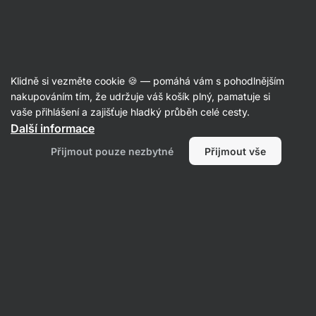
Aktin
Komplexní kloubní výživa
Klidně si vezměte cookie 🍪 — pomáhá vám s pohodlnějším
Vilgain
Joint Support - recenze
nakupováním tím, že udržuje váš košík plný, pamatuje si
vaše přihlášení a zajišťuje hladký průběh celé cesty.
Další informace
Zpět do karty produktu
Přijmout pouze nezbytné
Přijmout vše
Napsat recenzi
Průměrné
4,7
hodnocení