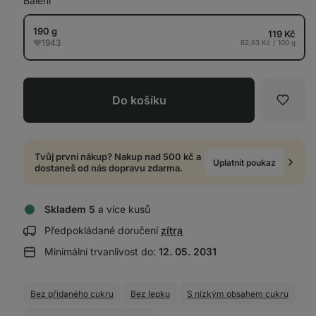
Balení
190 g
119 Kč
1943
62,63 Kč / 100 g
Do košíku
Oblíb
Tvůj první nákup? Nakup nad 500 kč a
Uplatnit poukaz
dostaneš od nás dopravu zdarma.
Skladem 5
a více kusů
Zobrazit
Předpokládané doručení
zítra
informace
Minimální trvanlivost do:
12. 05. 2031
o
doručení:
Bez přidaného cukru
Bez lepku
S nízkým obsahem cukru