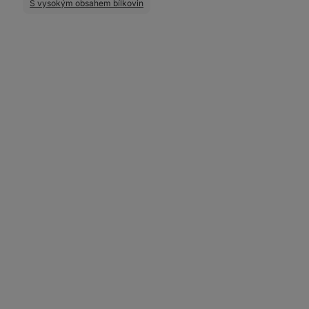
S vysokým obsahem bílkovin