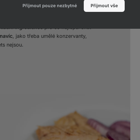
prvním místě
Přijmout pouze nezbytné
Přijmout vše
kladní ingredience
pro co nejlepší chuť
navíc
, jako třeba umělé konzervanty,
ets nejsou.