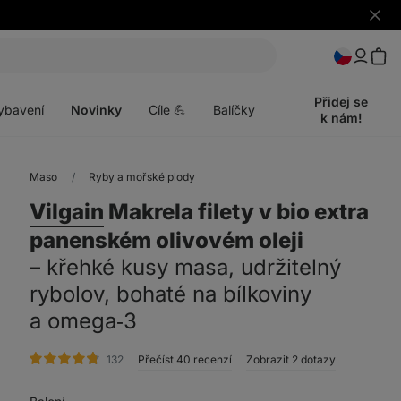
Skrýt
upozo
t
Otevřít
menu
Přidej se
ybavení
Novinky
Cíle 💪
Balíčky
k nám!
Maso
Ryby a mořské plody
Vilgain
Makrela filety v bio extra
panenském olivovém oleji
⁠–⁠ křehké kusy masa, udržitelný
rybolov, bohaté na bílkoviny
a omega‑3
hodnocení
132
Přečíst 40 recenzí
Zobrazit 2 dotazy