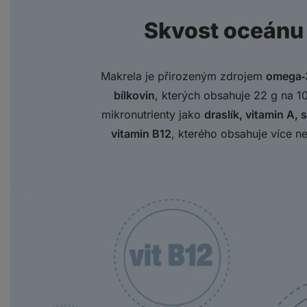
Skvost oceánu 
Makrela je přirozeným zdrojem
omega‑3
bílkovin
, kterých obsahuje 22 g na 1
mikronutrienty jako
draslík, vitamin A,
vitamin B12
, kterého obsahuje více n