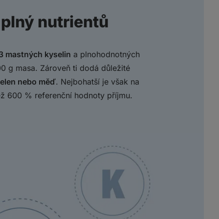
plný nutrientů
 mastných kyselin
a plnohodnotných
00 g masa. Zároveň ti dodá důležité
 selen nebo měď
. Nejbohatší je však na
ež 600 % referenční hodnoty příjmu.