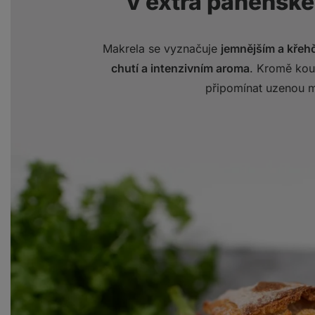
v extra panenské
Makrela se vyznačuje
jemnějším a kře
chutí a intenzivním aroma
. Kromě kou
připomínat uzenou 