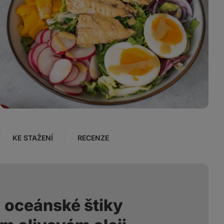
Zobrazit
fotku
3
v
galerii
Í
KE STAŽENÍ
RECENZE
 oceánské štiky