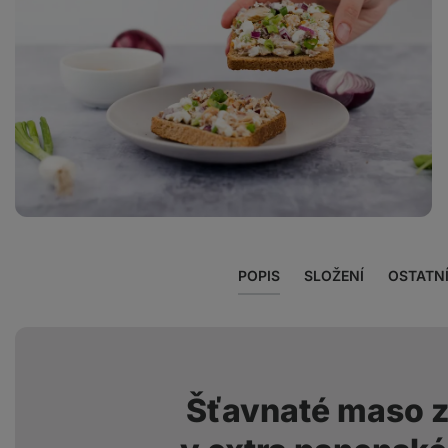
Zobrazit
fotku
2
v
galerii
POPIS
SLOŽENÍ
OSTATN
Šťavnaté maso z