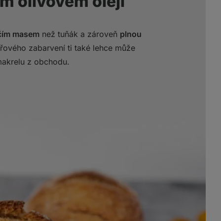
m olivovém oleji
hčím masem
než tuňák a zároveň
plnou
řového zabarvení ti také lehce může
makrelu z obchodu.