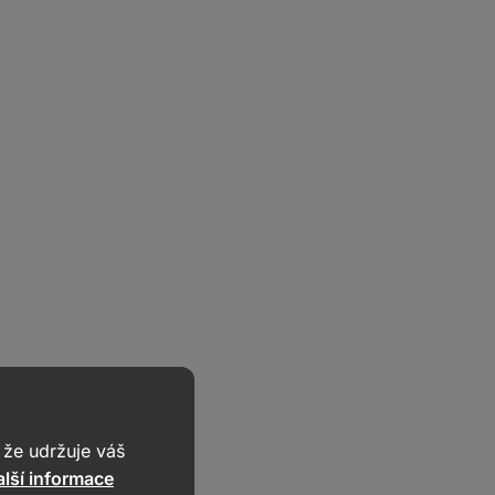
že udržuje váš
lší informace