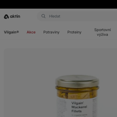
Aktin
Otevřít
Otevřít
Otevřít
Otevřít
menu
menu
menu
menu
Sportovní
Vilgain®
Akce
Potraviny
Proteiny
výživa