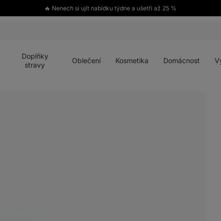
🔥 Nenech si ujít nabídku týdne a ušetři až 25 %
Otevřít
Otevřít
Otevřít
Otevřít
Otevří
menu
menu
menu
menu
menu
Doplňky
Oblečení
Kosmetika
Domácnost
V
stravy