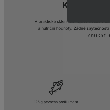
Kvalita na 
V praktické skleničce najdeš pouze
3 zá
a nutriční hodnoty.
Žádné zbytečnosti 
v našich fill
125 g pevného podílu masa