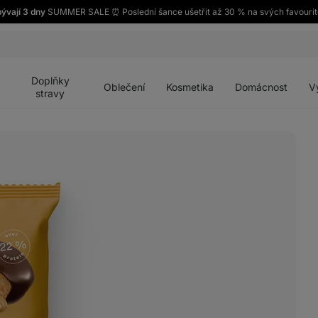
ývají 3 dny
SUMMER SALE ⏰ Poslední šance ušetřit až 30 % na svých favourit
Otevřít
Otevřít
Otevřít
Otevřít
Otevří
menu
menu
menu
menu
menu
Doplňky
Oblečení
Kosmetika
Domácnost
V
stravy