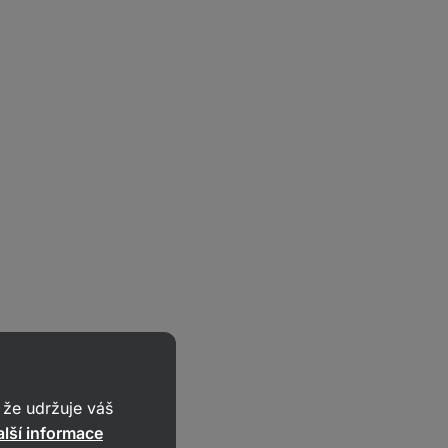
že udržuje váš
lší informace