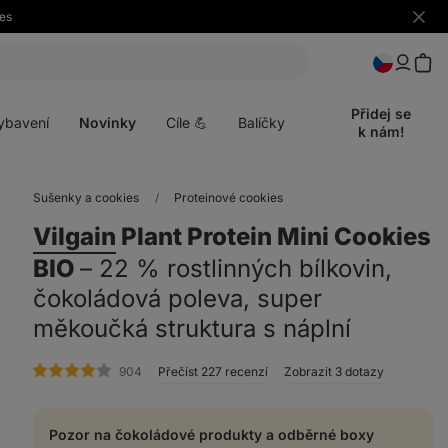
es
Skrýt
upozo
t
Otevřít
menu
Přidej se
ybavení
Novinky
Cíle 💪
Balíčky
k nám!
Sušenky a cookies
Proteinové cookies
Vilgain
Plant Protein Mini Cookies
BIO
⁠–⁠ 22 % rostlinných bílkovin,
čokoládová poleva, super
měkoučká struktura s náplní
hodnocení
904
Přečíst 227 recenzí
Zobrazit 3 dotazy
Pozor na čokoládové produkty a odběrné boxy