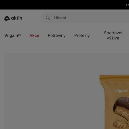
zb
Aktin
Otevřít
Otevřít
Otevřít
Otevřít
menu
menu
menu
menu
Sportovní
Vilgain®
Akce
Potraviny
Proteiny
výživa