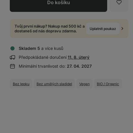
Do košíku
Oblíb
Tvůj první nákup? Nakup nad 500 kč a
Uplatnit poukaz
dostaneš od nás dopravu zdarma.
Skladem 5
a více kusů
Zobrazit
Předpokládané doručení
11. 8. úterý
informace
Minimální trvanlivost do:
27. 04. 2027
o
doručení:
Bez lepku
Bez umělých sladidel
Vegan
BIO / Organic