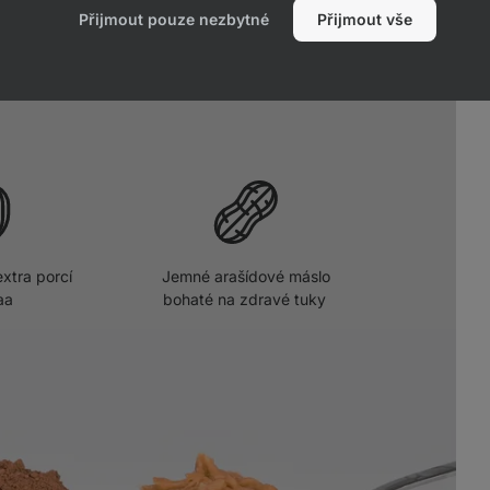
aného ekologického zemědělství
. Taky
Přijmout pouze nezbytné
Přijmout vše
utnal/a na GMO free pochoutce,
bez
 a dalších hloupostí.
xtra porcí
Jemné arašídové máslo
aa
bohaté na zdravé tuky