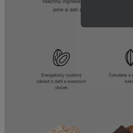
Všechny ingredience máme z
kontrolov
jsme si dali záležet, aby sis poch
konzervantů
, barviv
Energeticky vydatný
Čokoláda s e
základ z datlí a ovesných
kak
vloček