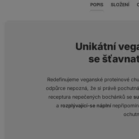
POPIS
SLOŽENÍ
Unikátní ve
se šťavna
Redefinujeme veganské proteinové chuťov
odpůrce nepozná, že si právě pochutn
receptura nepečených bochánků se
su
a
rozplývající-se náplní
nepřipomíná
ochutn