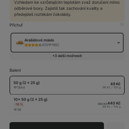
Vzhledem ke vzrůstajícím teplotám zvaž doručení mimo
odběrové boxy. Zajistíš tak zachování kvality a
předejdeš roztékání čokolády.
Příchuť
Zob
v
tab
Arašídové máslo
455
1882
+3 další možnosti
Balení
50 g (2 x 25 g)
49 Kč
1844
98 Kč / 100 g
10× 50 g (2 x 25 g)
440 Kč
490 Kč
-10 %
88 Kč / 100 g
38