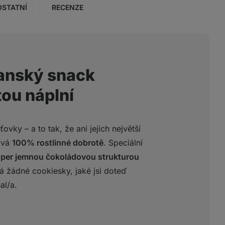
OSTATNÍ
RECENZE
ganský snack
tou náplní
ky – a to tak, že ani jejich největší
ává
100% rostlinné dobrotě
. Speciální
per jemnou čokoládovou strukturou
 žádné cookiesky, jaké jsi doteď
al/a.