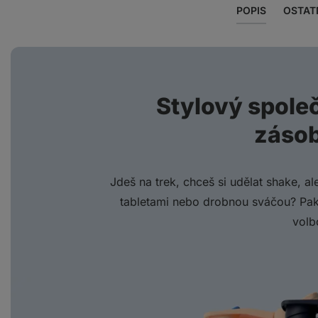
POPIS
OSTAT
Stylový spole
záso
Jdeš na trek, chceš si udělat shake, a
tabletami nebo drobnou sváčou? Pak 
volb