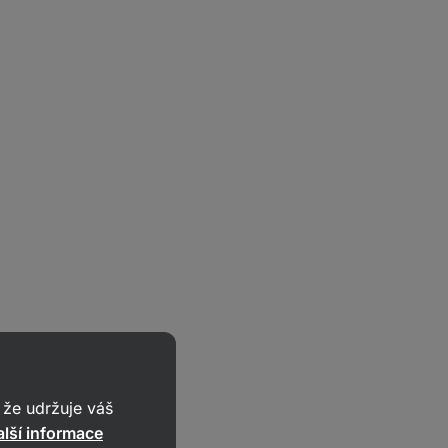
že udržuje váš
lší informace