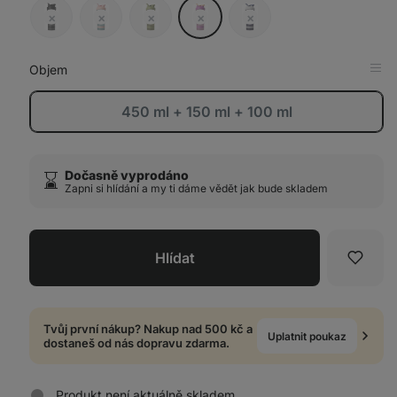
tab
Black
Coral
Moss
Sprinkle
Superhero
vyprodáno
Reef
vyprodáno
vyprodáno
vyprodáno
vyprodáno
Objem
Zob
v
tab
vyprodáno
450 ml + 150 ml + 100 ml
Dočasně vyprodáno
⌛️
Zapni si hlídání a my ti dáme vědět jak bude skladem
Hlídat
Oblíb
Tvůj první nákup? Nakup nad 500 kč a
Uplatnit poukaz
dostaneš od nás dopravu zdarma.
Produkt není aktuálně skladem