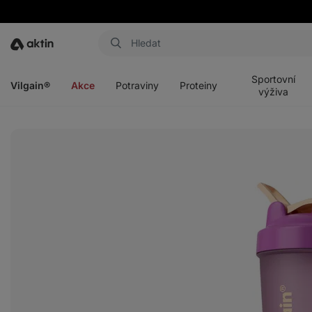
Aktin
Otevřít
Otevřít
Otevřít
Otevřít
menu
menu
menu
menu
Sportovní
Vilgain®
Akce
Potraviny
Proteiny
výživa