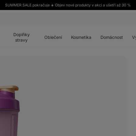
SUMMER SALE pokračuje ☀️ Objev nové produkty v akci a ušetři až 30 %
Otevřít
Otevřít
Otevřít
Otevřít
Otevří
menu
menu
menu
menu
menu
Doplňky
Oblečení
Kosmetika
Domácnost
V
stravy