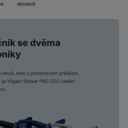
NÍ
RECENZE
čník se dvěma
bníky
le nevíš, kam s proteinovým práškem,
je Vilgain Shaker PRO 2GO ideální
ou.