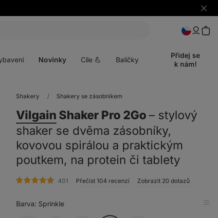
Skrýt
upozo
t
Otevřít
menu
Přidej se
ybavení
Novinky
Cíle 💪
Balíčky
k nám!
Shakery
Shakery se zásobníkem
Vilgain
Shaker Pro 2Go
⁠–⁠ stylový
shaker se dvěma zásobníky,
kovovou spirálou a praktickým
poutkem, na protein či tablety
hodnocení
401
Přečíst 104 recenzí
Zobrazit 20 dotazů
Barva
: Sprinkle
Zob
v