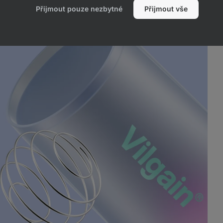
Přijmout pouze nezbytné
Přijmout vše