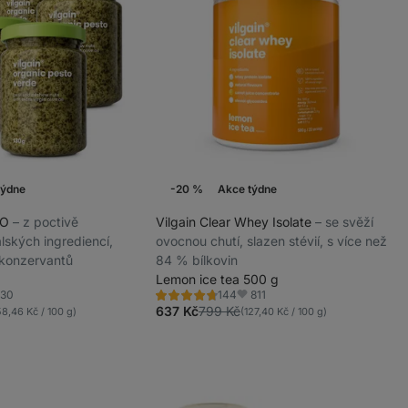
týdne
-20 %
Akce týdne
BIO
⁠–⁠ z poctivě
Vilgain Clear Whey Isolate
⁠–⁠ se svěží
lských ingrediencí,
ovocnou chutí, slazen stévií, s více než
 konzervantů
84 % bílkovin
Lemon ice tea 500 g
30
811
144
Hodnocení
líbené
Oblíbené
4.6/5,
637 Kč
799 Kč
58,46 Kč / 100 g)
(127,40 Kč / 100 g)
144
recenzí