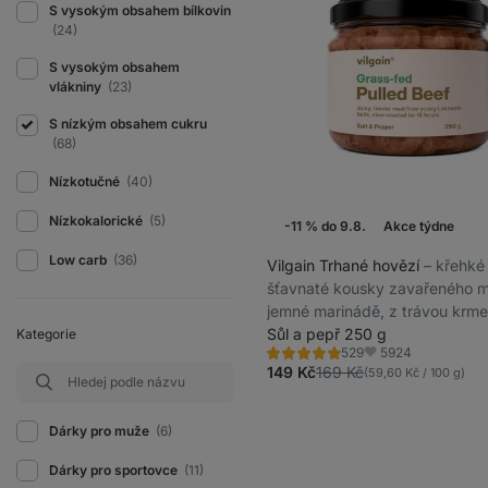
S vysokým obsahem bílkovin
(24)
S vysokým obsahem
vlákniny
(23)
S nízkým obsahem cukru
(68)
Nízkotučné
(40)
Nízkokalorické
(5)
-11 % do 9.8.
Akce týdne
Low carb
(36)
Vilgain Trhané hovězí
⁠–⁠ křehké
šťavnaté kousky zavařeného 
jemné marinádě, z trávou krm
mladých býčků plemene Limou
Sůl a pepř 250 g
Kategorie
5924
529
Hodnocení
Oblíbené
4.8/5,
149 Kč
169 Kč
(59,60 Kč / 100 g)
529
recenzí
Dárky pro muže
(6)
Dárky pro sportovce
(11)