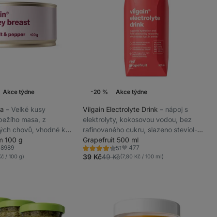
Akce týdne
-20 %
Akce týdne
sa
⁠–⁠ Velké kusy
Vilgain Electrolyte Drink
⁠–⁠ nápoj s
bežího masa, z
elektrolyty, kokosovou vodou, bez
kých chovů, vhodné k
rafinovaného cukru, slazeno steviol-
umaci
m 100 g
glykosidy ze stévie
Grapefruit 500 ml
8989
477
51
Hodnocení
líbené
Oblíbené
4.3/5,
39 Kč
49 Kč
č / 100 g)
(7,80 Kč / 100 ml)
51
recenzí