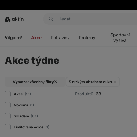
Aktin
Otevřít
Otevřít
Otevřít
Otevřít
menu
menu
menu
menu
Sportovní
Vilgain®
Akce
Potraviny
Proteiny
výživa
Akce týdne
Vymazat všechny filtry
S nízkým obsahem cukru
Produktů:
68
Akce
(51)
Novinka
(1)
Skladem
(64)
Limitovaná edice
(1)