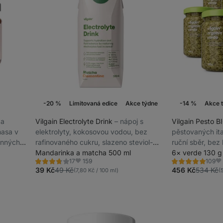
-20 %
Limitovaná edice
Akce týdne
-14 %
Akce 
Novinka
 a
Vilgain Electrolyte Drink
⁠–⁠ nápoj s
Vilgain Pesto 
masa v
elektrolyty, kokosovou vodou, bez
pěstovaných ita
enných
rafinovaného cukru, slazeno steviol-
ruční sběr, bez
sine
glykosidy ze stévie
Mandarinka a matcha 500 ml
6× verde 130 g
159
17
109
Hodnocení
Hodnocení
Oblíbené
Ob
3.7/5,
4.9/5,
39 Kč
49 Kč
456 Kč
534 Kč
(7,80 Kč / 100 ml)
(
17
109
recenzí
recenzí