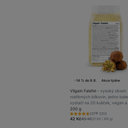
-14 % do 9.8.
Akce týdne
Vilgain Falafel
⁠–⁠ vysoký obsah
rostlinných bílkovin, jedno bale
vystačí na 20 kuliček, vegan a
lepku
200 g
2313
231
Hodnocení
Oblíbené
4.7/5,
42 Kč
49 Kč
(21 Kč / 100 g)
231
recenzí