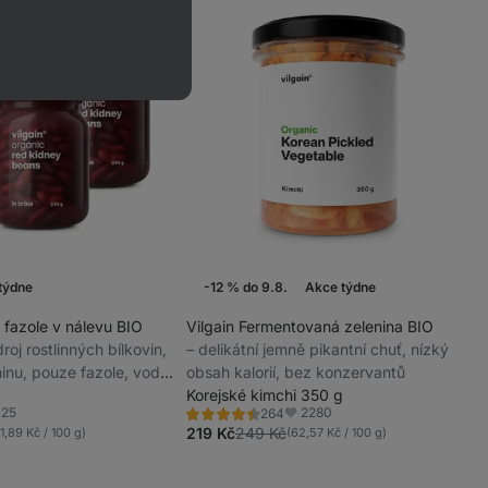
týdne
-12 % do 9.8.
Akce týdne
 fazole v nálevu BIO
Vilgain Fermentovaná zelenina BIO
zdroj rostlinných bílkovin,
⁠–⁠ delikátní jemně pikantní chuť, nízký
inu, pouze fazole, voda
obsah kalorií, bez konzervantů
Korejské kimchi 350 g
25
2280
264
Hodnocení
líbené
Oblíbené
4.5/5,
219 Kč
249 Kč
11,89 Kč / 100 g)
(62,57 Kč / 100 g)
264
recenzí