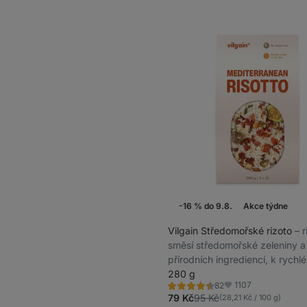
-16 % do 9.8.
Akce týdne
Vilgain Středomořské rizoto
⁠–⁠
směsí středomořské zeleniny a 
přírodních ingrediencí, k rychl
vyváženého jídla
280 g
1107
82
Hodnocení
Oblíbené
4.3/5,
79 Kč
95 Kč
(28,21 Kč / 100 g)
82