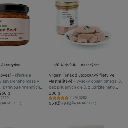
Akce týdne
-20 % do 9.8.
Akce týdne
hovězí
⁠–⁠ křehké a
Vilgain Tuňák žlutoploutvý filety ve
y zavařeného masa v
vlastní šťávě
⁠–⁠ vysoký obsah omega-3,
, z trávou krmenných
bez přidaných olejů, z udržitelného
 plemene Limousine
250 g
rybolovu
200 g
2579
3252
302
Hodnocení
líbené
Oblíbené
4.9/5,
95 Kč
119 Kč
9,60 Kč / 100 g)
(47,50 Kč / 100 g)
302
recenzí