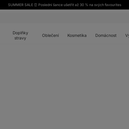
SUMMER SALE ⏰ Poslední šance ušetřit až 30 % na svých favourites
Otevřít
Otevřít
Otevřít
Otevřít
Otevří
menu
menu
menu
menu
menu
Doplňky
Oblečení
Kosmetika
Domácnost
V
stravy