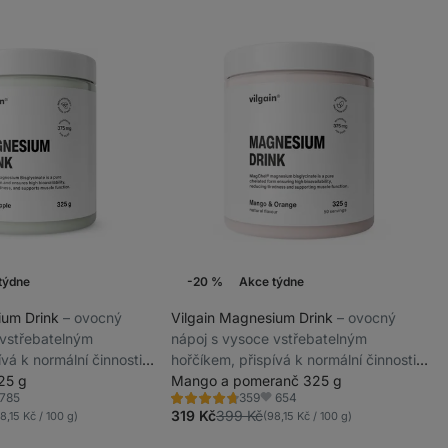
týdne
-20 %
Akce týdne
ium Drink
⁠–⁠ ovocný
Vilgain Magnesium Drink
⁠–⁠ ovocný
 vstřebatelným
nápoj s vysoce vstřebatelným
ívá k normální činnosti
hořčíkem, přispívá k normální činnosti
ení míry únavy a
25 g
svalů a ke snížení míry únavy a
Mango a pomeranč 325 g
785
654
359
něk stravy
vyčerpání, doplněk stravy
Hodnocení
líbené
Oblíbené
4.6/5,
319 Kč
399 Kč
8,15 Kč / 100 g)
(98,15 Kč / 100 g)
359
recenzí