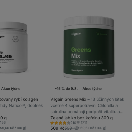
Akce týdne
-15 % do 9.8.
Akce týdne
zovaný rybí kolagen
Vilgain Greens Mix
⁠–⁠ 13 účinných látek
ptidy Naticol®, doplněk
včetně 4 superpotravin, Chlorella a
spirulina pomáhají podpořit vitalitu a
50 g
imunitní systém, doplněk stravy
Zelené jablko bez kofeinu 300 g
1156
1711
210
Hodnocení
íbené
Oblíbené
4.2/5,
509 Kč
599 Kč
159,60 Kč / 100 g)
(169,67 Kč / 100 g)
210