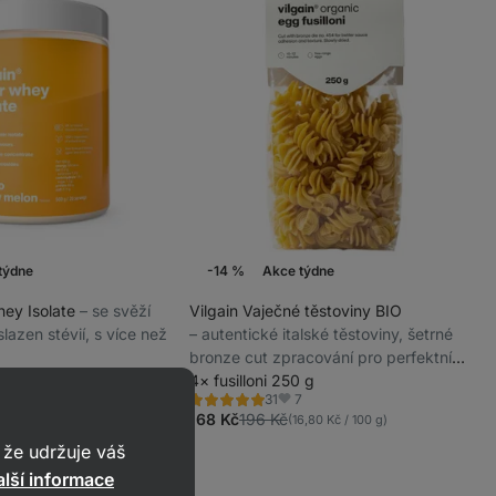
týdne
-14 %
Akce týdne
hey Isolate
⁠–⁠ se svěží
Vilgain Vaječné těstoviny BIO
lazen stévií, s více než
⁠–⁠ autentické italské těstoviny, šetrné
bronze cut zpracování pro perfektní
s mangem 500 g
texturu
4× fusilloni 250 g
877
7
31
Hodnocení
líbené
Oblíbené
5.0/5,
168 Kč
196 Kč
27,40 Kč / 100 g)
(16,80 Kč / 100 g)
31
recenzí
že udržuje váš
lší informace