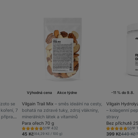
Výhodná cena
Akce týdne
-11 % do 9.8.
 rizoto se
Vilgain Trail Mix
⁠–⁠ směs ideální na cesty,
Vilgain Hydroly
koření, 7
bohatá na zdravé tuky, zdroj vlákniny,
⁠–⁠ kolagenní pe
é přípravě
minerálních látek a vitaminů
stravy
Para ořech 70 g
Bez příchutě 2
432
51
50
Hodnocení
Hodnocení
Oblíbené
Obl
4.9/5,
4.9/5,
45 Kč
399 Kč
449 Kč
(64,29 Kč / 100 g)
(
51
50