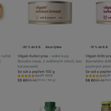
-20 % do 9.8.
Akce týdne
-15 % do 9.8.
⁠–⁠ ručně
Vilgain Kuřecí prsa
⁠–⁠ velké kusy
Vilgain Krůtí pr
z
libového masa, z ověřených chovů, bez
šťavnatého drů
konzervantů
poctivých etic
Se solí a pepřem 100 g
okamžité konz
Se solí a pepře
18158
1846
962
Hodnocení
Hodnocení
Oblíbené
Ob
4.9/5,
4.9/5,
55 Kč
69 Kč
58 Kč
69 Kč
(55 Kč / 100 g)
(58 K
1846
962
recenzí
recenzí