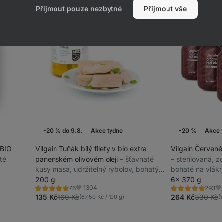
Přijmout pouze nezbytné
Přijmout vše
-20 % do 9.8.
Akce týdne
-20 %
Akce 
 BIO
Vilgain Tuňák bílý filety v bio extra
Vilgain Červené
sté
panenském olivovém oleji
⁠–⁠ šťavnaté
⁠–⁠ sterilovaná, 
kusy masa, udržitelný rybolov, bohatý
bohaté na vlákn
na omega-3
200 g
a sůl
6× 370 g
1304
76
293
Hodnocení
Hodnocení
Oblíbené
Ob
4.8/5,
4.8/5,
135 Kč
169 Kč
264 Kč
330 Kč
(67,50 Kč / 100 g)
(
76
293
recenzí
recenzí