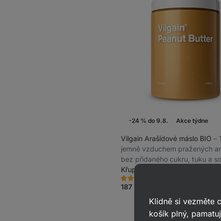
-24 % do 9.8.
Akce týdne
Vilgain Arašídové máslo BIO
⁠–
jemně vzduchem pražených ar
bez přidaného cukru, tuku a so
Křupavé arašídy 1 000 g
1880
714
Hodnocení
Oblíbené
4.8/5,
187 Kč
249 Kč
(18,70 Kč / 100 g)
714
recenzí
Klidně si vezměte
košík plný, pamatuj