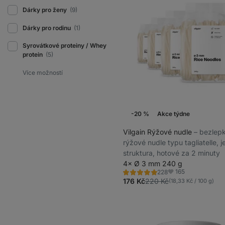
Dárky pro ženy
(9)
Dárky pro rodinu
(1)
Syrovátkové proteiny / Whey
protein
(5)
-20 %
Akce týdne
Vilgain Rýžové nudle
⁠–⁠ bezle
rýžové nudle typu tagliatelle, 
struktura, hotové za 2 minuty
4× Ø 3 mm 240 g
165
228
Hodnocení
Oblíbené
4.9/5,
176 Kč
220 Kč
(18,33 Kč / 100 g)
228
recenzí