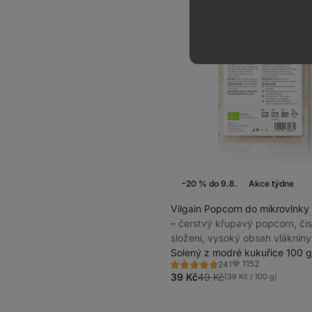
-20 % do 9.8.
Akce týdne
Vilgain Popcorn do mikrovlnky
⁠–⁠ čerstvý křupavý popcorn, či
složení, vysoký obsah vlákniny
Solený z modré kukuřice 100 g
1152
241
Hodnocení
Oblíbené
4.8/5,
39 Kč
49 Kč
(39 Kč / 100 g)
241
recenzí