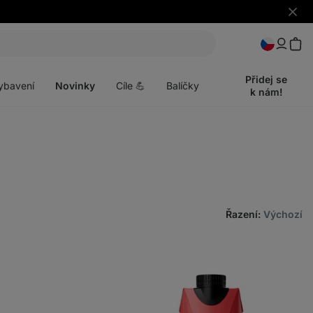
Skrýt
upozo
t
Otevřít
menu
Přidej se
ybavení
Novinky
Cíle 💪
Balíčky
k nám!
Řazení
:
Výchozí