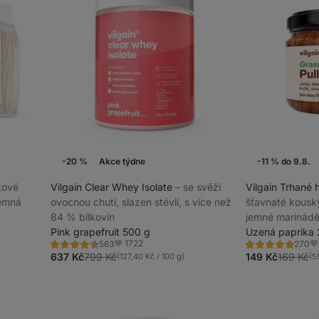
-20 %
Akce týdne
-11 % do 9.8.
pkové
Vilgain Clear Whey Isolate
⁠–⁠ se svěží
Vilgain Trhané 
jemná
ovocnou chutí, slazen stévií, s více než
šťavnaté kousk
84 % bílkovin
jemné marinádě
Pink grapefruit 500 g
mladých býčků
Uzená paprika 
1722
563
270
Hodnocení
Hodnocení
Oblíbené
Ob
4.4/5,
4.8/5,
637 Kč
799 Kč
149 Kč
169 Kč
(127,40 Kč / 100 g)
(5
563
270
recenzí
recenzí