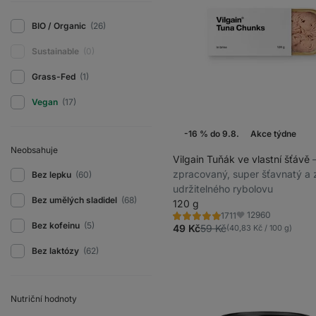
BIO / Organic
(26)
Sustainable
(0)
Grass-Fed
(1)
Vegan
(17)
-16 % do 9.8.
Akce týdne
Neobsahuje
Vilgain Tuňák ve vlastní šťávě
zpracovaný, super šťavnatý a 
Bez lepku
(60)
udržitelného rybolovu
Bez umělých sladidel
(68)
120 g
12960
1711
Hodnocení
Oblíbené
Bez kofeinu
(5)
4.8/5,
49 Kč
59 Kč
(40,83 Kč / 100 g)
1711
recenzí
Bez laktózy
(62)
Nutriční hodnoty