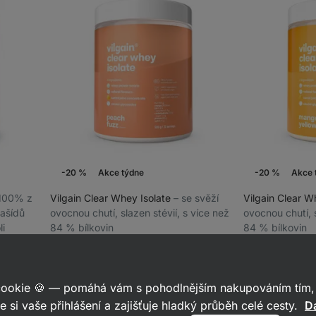
-20 %
Akce týdne
-20 %
Akce 
⁠ 100% z
Vilgain Clear Whey Isolate
⁠–⁠ se svěží
Vilgain Clear W
ašídů
ovocnou chutí, slazen stévií, s více než
ovocnou chutí, s
li
84 % bílkovin
84 % bílkovin
Peach fuzz 500 g
Žlutý meloun 
2851
967
143
Hodnocení
Hodnocení
Oblíbené
Ob
4.3/5,
4.5/5,
637 Kč
799 Kč
637 Kč
799 Kč
(127,40 Kč / 100 g)
(1
967
143
recenzí
recenzí
 cookie 🍪 — pomáhá vám s pohodlnějším nakupováním tím, 
e si vaše přihlášení a zajišťuje hladký průběh celé cesty.
Da