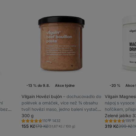
-13 % do 9.8.
Akce týdne
-20 %
Akce 
Vilgain Hovězí bujón
⁠–⁠ dochucovadlo do
Vilgain Magnes
ní
polévek a omáček, více než ¾ obsahu
nápoj s vysoce
 bez
tvoří hovězí maso, jedno balení vystačí
hořčíkem, přisp
až na 8 litrů vývaru, bez konzervantů
300 g
svalů a ke sníž
Zelené jablko 3
1432
110
195
vyčerpání, dopl
Hodnocení
Hodnocení
Oblíbené
Ob
4.7/5,
4.5/5,
155 Kč
179 Kč
319 Kč
399 Kč
(51,67 Kč / 100 g)
(9
110
195
recenzí
recenzí