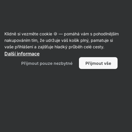
Aktin
Akce týdne
Klidně si vezměte cookie 🍪 — pomáhá vám s pohodlnějším
nakupováním tím, že udržuje váš košík plný, pamatuje si
vaše přihlášení a zajišťuje hladký průběh celé cesty.
Filtrovat
Další informace
Přijmout pouze nezbytné
Přijmout vše
Produktů:
164
Řazení
:
Výchozí