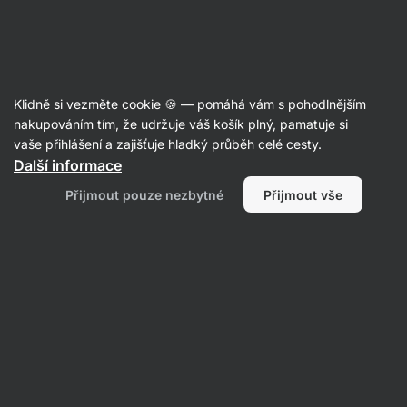
39:44:18
SUMMER SALE ⏰ Poslední šance ušetřit až 30 %
Skrýt
upozornění
Aktin
Klidně si vezměte cookie 🍪 — pomáhá vám s pohodlnějším
Elektrolyty
nakupováním tím, že udržuje váš košík plný, pamatuje si
vaše přihlášení a zajišťuje hladký průběh celé cesty.
Vilgain
Elektrolyty
⁠–⁠ rychlá hydratace během
Další informace
tréninku, v podobě rozpustného prášku
Přijmout pouze nezbytné
Přijmout vše
s ovocnou chutí, doplněk stravy
Přečíst 327 recenzí
Zobrazit 37 dotazů
hodnocení
867