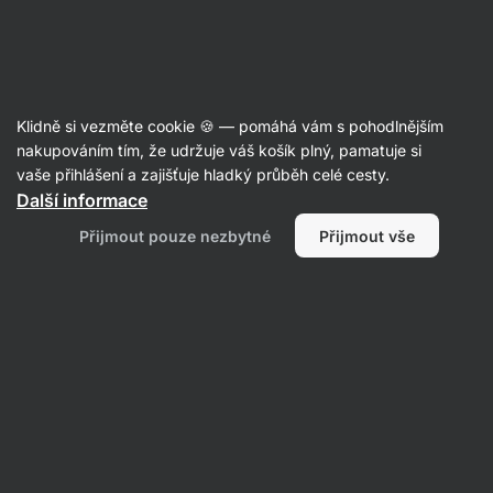
Aktin
Poradna
Klidně si vezměte cookie 🍪 — pomáhá vám s pohodlnějším
Pavla
nakupováním tím, že udržuje váš košík plný, pamatuje si
položila otázku
16. 6.
vaše přihlášení a zajišťuje hladký průběh celé cesty.
ID: Q91495f65ceb48ae9
Další informace
Dívám se zpětně a odpovídáte jen
Přijmout pouze nezbytné
Přijmout vše
na dotazy ohledně stravování,
rady, atd.. ale ani na jeden dotaz
ohledně zpožděné dodávky,
absolutně bez reakce! jaký to má
důvod? To si tedy vytváříte super
reklamu.