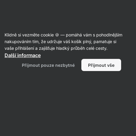
Aktin
Poradna
Klidně si vezměte cookie 🍪 — pomáhá vám s pohodlnějším
Patrik
nakupováním tím, že udržuje váš košík plný, pamatuje si
položil otázku
16. 10. 2024
vaše přihlášení a zajišťuje hladký průběh celé cesty.
ID: Q82908591229dbc41
Další informace
Dobrý den,chtěl sem se optat na
Přijmout pouze nezbytné
Přijmout vše
Vánoční kalendař pro rok 2024.
Pochopil sem dobře ze je soucasti
baliku ten Shaker pro? a lze vybrat
barva nebo je to jen prekvapeni?
predem dekuji za odpoved
2 • Sledovat
1 odpověď