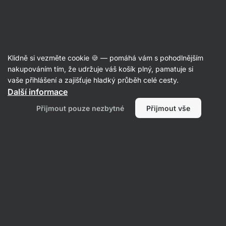
Aktin
Poradna
Klidně si vezměte cookie 🍪 — pomáhá vám s pohodlnějším
simcajancikova
nakupováním tím, že udržuje váš košík plný, pamatuje si
položil(a) otázku
24. 2.
vaše přihlášení a zajišťuje hladký průběh celé cesty.
ID: Q84f97d5796b68ac1
Další informace
Dobrý den, smazali jsem recept na
Přijmout pouze nezbytné
Přijmout vše
řepový brownies s kefírem a
proteinem,a ja si nepamatuju, co
všechno tam bylo. Mohla bych moc
poprosit o zaslání ingrediencí? Moc
mi chutnal. Děkuji
1 • Sledovat
1 odpověď