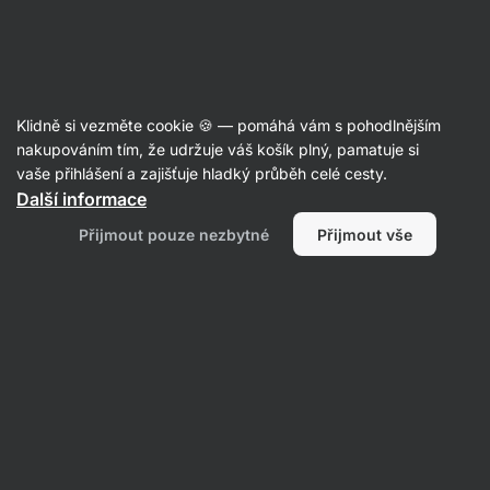
Aktin
Poradna
Klidně si vezměte cookie 🍪 — pomáhá vám s pohodlnějším
Miluše
nakupováním tím, že udržuje váš košík plný, pamatuje si
položila otázku
26. 11. 2024
vaše přihlášení a zajišťuje hladký průběh celé cesty.
ID: Q8d5837bd454a89ab
Další informace
Dobrý den, už po několikáté se
Přijmout pouze nezbytné
Přijmout vše
snažím vám zaplatit dnešní
objednávku ve výši 1189,- Kč a
stále mi vyzýváte k placení. Tuto
metodu platby praktikuji pořád a
Nejjistější platbu uhradím
bankovním převodem a tak prosím
o vaše bankovní údaje.