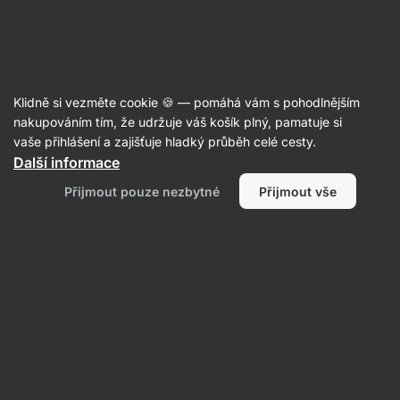
Aktin
Poradna
Klidně si vezměte cookie 🍪 — pomáhá vám s pohodlnějším
Sabina
nakupováním tím, že udržuje váš košík plný, pamatuje si
položila otázku
28. 5.
vaše přihlášení a zajišťuje hladký průběh celé cesty.
ID: Qbbb61edce0e7c62c
Další informace
dobry den, v utery jsem objednala a
Přijmout pouze nezbytné
Přijmout vše
zaplatila balicek, ktery stale nebyl
expedovan, byl to darek k
narozeninam na sobotu, psala jsem
na podporu a nikdo mi neodepsal,…
prosim muzu se zeptat; co muzu
udelat pro to, abych balicek v
sobotu mela? diky.