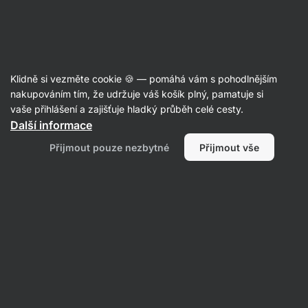
Aktin
Kloubní výživa
Klidně si vezměte cookie 🍪 — pomáhá vám s pohodlnějším
Komplexní kloubní výživa
nakupováním tím, že udržuje váš košík plný, pamatuje si
vaše přihlášení a zajišťuje hladký průběh celé cesty.
Další informace
Filtrovat
1
Přijmout pouze nezbytné
Přijmout vše
Vilgain
Vymazat všechny filtry
Produktů:
2
Řazení
:
Výchozí