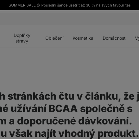
SUMMER SALE ⏰ Poslední šance ušetřit až 30 % na svých favourites
Otevřít
Otevřít
Otevřít
Otevřít
Otevří
menu
menu
menu
menu
menu
Doplňky
Oblečení
Kosmetika
Domácnost
V
stravy
h stránkách čtu v článku, že 
é užívání BCAA společně s
m a doporučené dávkování.
 však najít vhodný produkt.