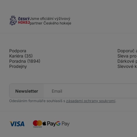
Jsme oficiální výživový
partner Českého hokeje
Podpora
Doporuč a
Kariéra (35)
Sleva pro
Poradna (1894)
Dárkové 
Prodejny
Slevové 
Newsletter
Tvůj
e-
mail
Odesláním formuláře souhlasíš s
zásadami ochrany soukromí
.