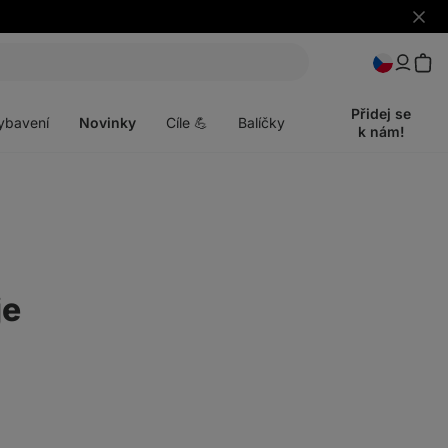
Skrýt
upozo
t
Otevřít
menu
Přidej se
ybavení
Novinky
Cíle 💪
Balíčky
k nám!
je