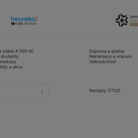
4.8/5
(16 152x)
 získej 4 000 Kč
Doprava a platba
 studenty
Reklamace a vrácení
poukazy
Velkoobchod
kódy a akce
Recepty (1720)
Přihlásit
se
k
odběru