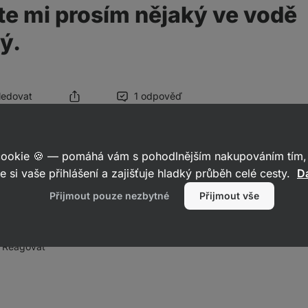
e mi prosím nějaký ve vodě
ý.
Sledovat
1 odpověď
 cookie 🍪 — pomáhá vám s pohodlnějším nakupováním tím, 
e si vaše přihlášení a zajišťuje hladký průběh celé cesty.
Da
ový protien obsahuje sám o sobě vysoké množství BCAA i EAA. Jak
Přijmout pouze nezbytné
Přijmout vše
poručili právě EAA - jsou zde všechny esenciální aminokyseliny vč
ení. Máme je ve formě EAA v kapslích nebo jako rozpustné elektrol
Reagovat