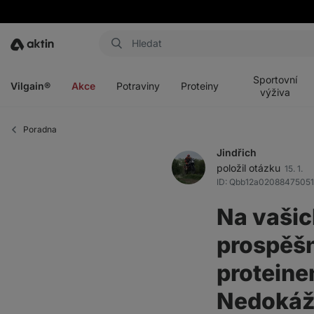
Aktin
Otevřít
Otevřít
Otevřít
Otevřít
menu
menu
menu
menu
Sportovní
Vilgain®
Akce
Potraviny
Proteiny
výživa
Poradna
Jindřich
položil otázku
15. 1.
ID: Qbb12a02088475051
Na vašic
prospěšn
proteine
Nedokážu