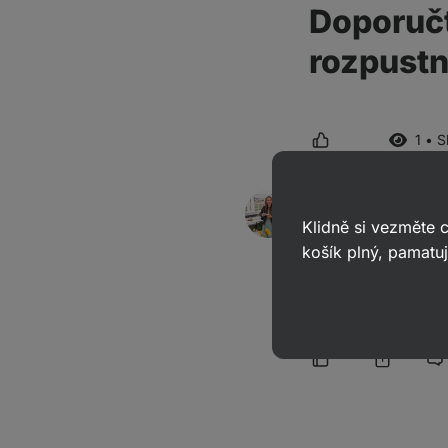
Doporučt
rozpustn
1 • 
Michaela
odpověděla
21. 1.
Klidně si vezměte
ID: A95435d3e313549fe
košík plný, pamatuj
Dobrý den, syrovátk
k proteinu bychom do
v optimálním zastoup