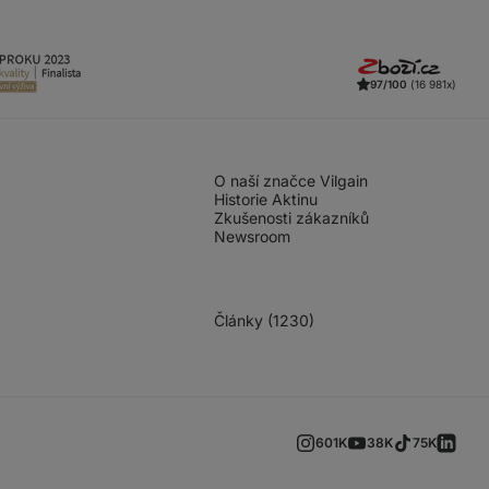
97/100
(16 981x)
O naší značce Vilgain
Historie Aktinu
Zkušenosti zákazníků
Newsroom
Články (1230)
601K
38K
75K