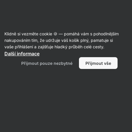
Aktin
Potraviny
Klidně si vezměte cookie 🍪 — pomáhá vám s pohodlnějším
nakupováním tím, že udržuje váš košík plný, pamatuje si
vaše přihlášení a zajišťuje hladký průběh celé cesty.
Další informace
Přijmout pouze nezbytné
Přijmout vše
Sladké a slané
Vaře
Ořechová
snacky
Ořechy a
Sladidla a
másla
sušené plody
dochucovadla
Filtrovat
1
Bez příchutě
Vymazat všechny filtry