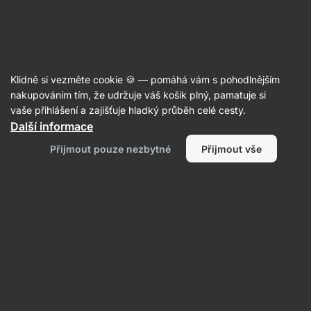
Aktin
Potraviny
Klidně si vezměte cookie 🍪 — pomáhá vám s pohodlnějším
nakupováním tím, že udržuje váš košík plný, pamatuje si
vaše přihlášení a zajišťuje hladký průběh celé cesty.
Další informace
Přijmout pouze nezbytné
Přijmout vše
Sladidla a
Vaření a pečení
dochucovadla
Nápoje
Filtrovat
1
Lesní ovoce
Vymazat všechny filtry