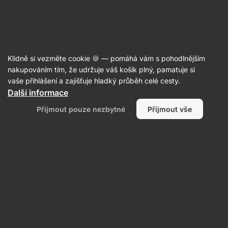
Aktin
Chipsy
Klidně si vezměte cookie 🍪 — pomáhá vám s pohodlnějším
Proteinové chipsy
nakupováním tím, že udržuje váš košík plný, pamatuje si
vaše přihlášení a zajišťuje hladký průběh celé cesty.
Další informace
Filtrovat
Přijmout pouze nezbytné
Přijmout vše
Produktů:
4
Řazení
:
Výchozí