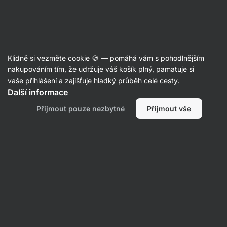
Aktin
Recepty
Klidně si vezměte cookie 🍪 — pomáhá vám s pohodlnějším
nakupováním tím, že udržuje váš košík plný, pamatuje si
Filtrovat
Řazení
:
Nejpopulárnější
2
vaše přihlášení a zajišťuje hladký průběh celé cesty.
Další informace
Mrkvové
Přijmout pouze nezbytné
Přijmout vše
cake
pops
z
ovesných
vloček