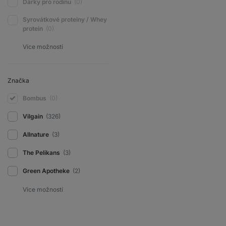
Dárky pro rodinu
(0)
Syrovátkové proteiny / Whey
protein
(0)
Značka
Bombus
(0)
Vilgain
(326)
Allnature
(3)
The Pelikans
(3)
Green Apotheke
(2)