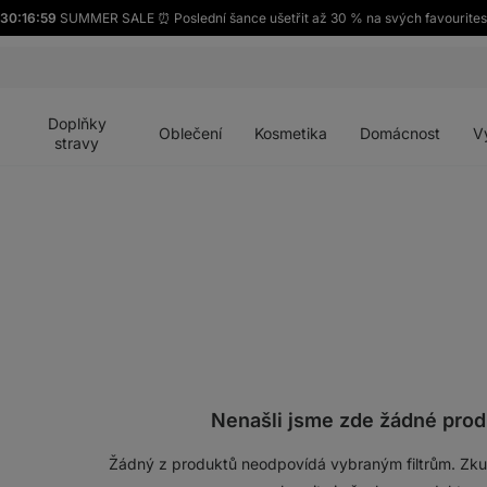
30:16:58
SUMMER SALE ⏰ Poslední šance ušetřit až 30 % na svých favourites
Otevřít
Otevřít
Otevřít
Otevřít
Otevří
menu
menu
menu
menu
menu
Doplňky
Oblečení
Kosmetika
Domácnost
V
stravy
Nenašli jsme zde žádné prod
Žádný z produktů neodpovídá vybraným filtrům. Zkust