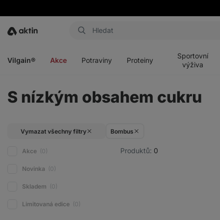
Aktin
Otevřít
Otevřít
Otevřít
Otevřít
menu
menu
menu
menu
Sportovní
Vilgain®
Akce
Potraviny
Proteiny
výživa
S nízkým obsahem cukru
Vymazat všechny filtry
Bombus
Produktů:
0
Akce
(0)
Novinka
(0)
Skladem
(0)
Limitovaná edice
(0)