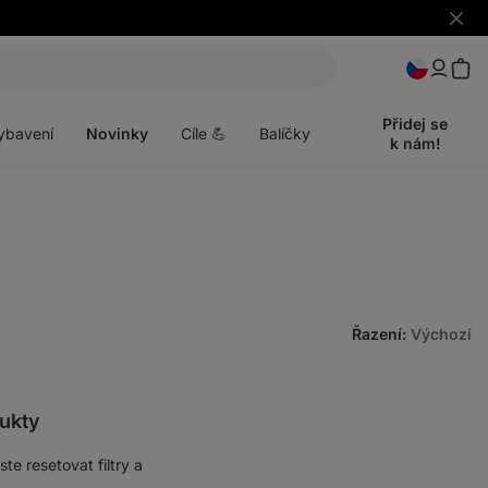
Skrýt
upozo
t
Otevřít
menu
Přidej se
ybavení
Novinky
Cíle 💪
Balíčky
k nám!
Řazení
:
Výchozí
ukty
e resetovat filtry a