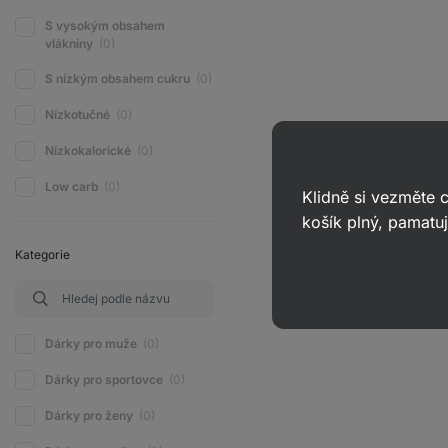
S vysokým obsahem
vlákniny
(0)
S nízkým obsahem cukru
(0)
Nízkotučné
(0)
Nízkokalorické
(0)
Low carb
(0)
Klidně si vezměte
košík plný, pamatuj
Kategorie
Dárky pro muže
(0)
Dárky pro sportovce
(0)
Dárky pro ženy
(0)